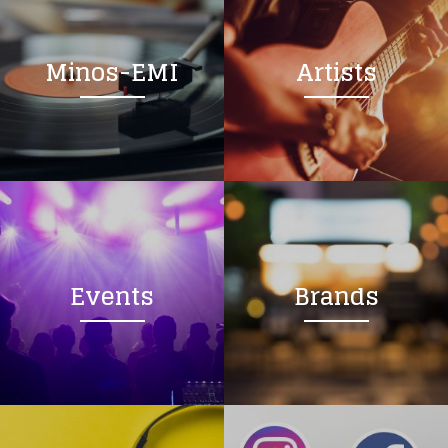
Minos-EMI
Artists
Events
Brands