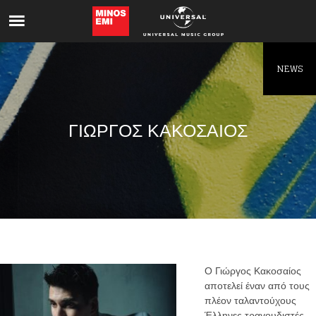
Like being first?
Get news from your favorite artists before
everyone else.
NEWS
ΓΙΩΡΓΟΣ ΚΑΚΟΣΑΙΟΣ
Ο Γιώργος Κακοσαίος
αποτελεί έναν από τους
πλέον ταλαντούχους
Έλληνες τραγουδιστές