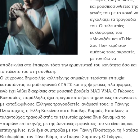
και μουσικοσυνθέτες της
γενιάς του με το κοινό να
αγκαλιάζει τα τραγούδια
του. Οι τελευταίες
κυκλοφορίες του
«Μοναξιά» και «Τι Να
Σας Πω» κέρδισαν
αμέσως τους ακροατές
με τον ίδιο να
αποδεικνύει στο έπακρον τόσο την ερμηνευτική του ικανότητα όσο και
το ταλέντο του στη σύνθεση.
Ο 25χρονος δημοφιλής καλλιτέχνης σημειώνει τεράστια επιτυχία
κατακτώντας τα ραδιοφωνικά charts και της ψηφιακές πλατφόρμες,
ενώ έχει λάβει διακρίσεις στα μουσικά βραβεία MAD VMA. Ο Γιώργος
Κακοσαίος, παράλληλα, έχει πραγματοποιήσει σημαντικές συνεργασίες
με καταξιωμένους Έλληνες τραγουδιστές, ανάμεσά τους: ο Γιάννης
Πλούταρχος, η Έλλη Κοκκίνου και ο Βασίλης Καρράς. Επιπλέον, ο
ταλαντούχος τραγουδιστής τα τελευταία χρόνια δίνει δυναμικά το
«παρών» επί σκηνής, με της ζωντανές εμφανίσεις του να είναι άκρως
επιτυχημένες, ενώ έχει συμπράξει με τον Γιάννη Πλούταρχο, τη Νατάσα
Θεοδωρίδου, τον Πάνο Κιάμο, τον Γιώργο Σαμπάνη. Ο Γιώργος