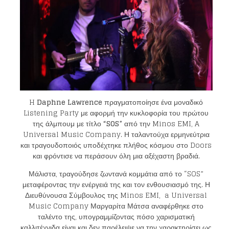
H
Daphne Lawrence
πραγματοποίησε ένα μοναδικό
Listening Party με αφορμή την κυκλοφορία του πρώτου
της άλμπουμ με τίτλο
“SOS”
από την Minos EMI, A
Universal Music Company. Η ταλαντούχα ερμηνεύτρια
και τραγουδοποιός υποδέχτηκε πλήθος κόσμου στο Doors
και φρόντισε να περάσουν όλη μια αξέχαστη βραδιά.
Μάλιστα, τραγούδησε ζωντανά κομμάτια από το “SOS”
μεταφέροντας την ενέργειά της και τον ενθουσιασμό της. Η
Διευθύνουσα Σύμβουλος της Minos EMI, a Universal
Music Company Μαργαρίτα Μάτσα αναφέρθηκε στο
ταλέντο της, υπογραμμίζοντας πόσο χαρισματική
καλλιτέχνιδα είναι και δεν παρέλειψε να την χαρακτηρίσει ως