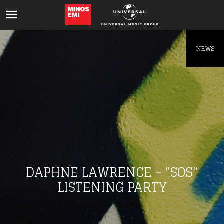
Like being first?
Get news from your favorite artists before
everyone else.
NEWS
DAPHNE LAWRENCE - "SOS"
LISTENING PARTY