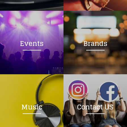
Events
Brands
Music
Contact US