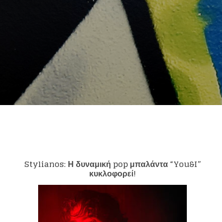
Stylianos
: Η δυναμική
pop
μπαλάντα “
You
&
I
”
κυκλοφορεί!