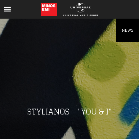
Like being first?
Get news from your favorite artists before
everyone else.
NEWS
STYLIANOS - "YOU & I"