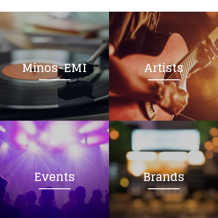
Minos-EMI
Artists
Events
Brands