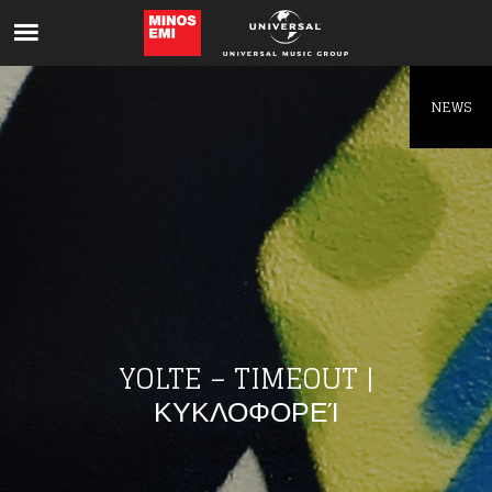
Like being first?
Get news from your favorite artists before
everyone else.
NEWS
YOLTE – TIMEOUT |
ΚΥΚΛΟΦΟΡΕΊ