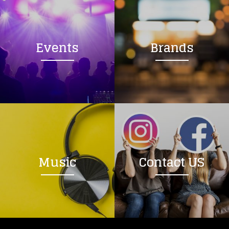
Events
Brands
Music
Contact US