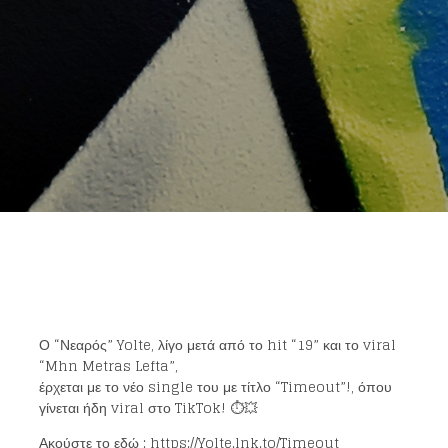
Ο “Νεαρός” Yolte, λίγο μετά από το hit “19” και το viral
“Mhn Metras Lefta”,
έρχεται με το νέο single του με τίτλο “Timeout”!, όπου
γίνεται ήδη viral στο TikTok! ⏱️💥
Ακούστε το εδώ : https://Yolte.lnk.to/Timeout