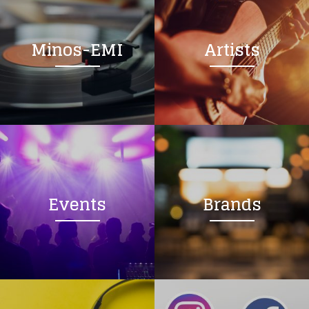
Minos-EMI
Artists
Events
Brands