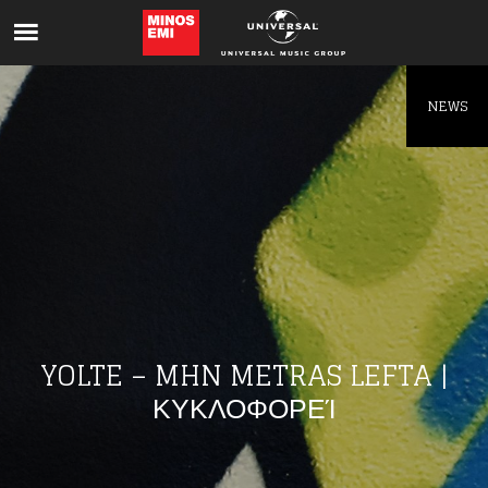
Like being first?
Get news from your favorite artists before
everyone else.
NEWS
YOLTE – MHN METRAS LEFTA |
ΚΥΚΛΟΦΟΡΕΊ