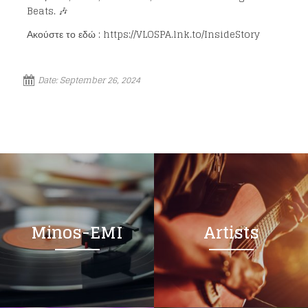
Beats. 🎶
Ακούστε το εδώ : https://VLOSPA.lnk.to/InsideStory
Date:
September 26, 2024
Loading your form, please wait...
Minos-EMI
Artists