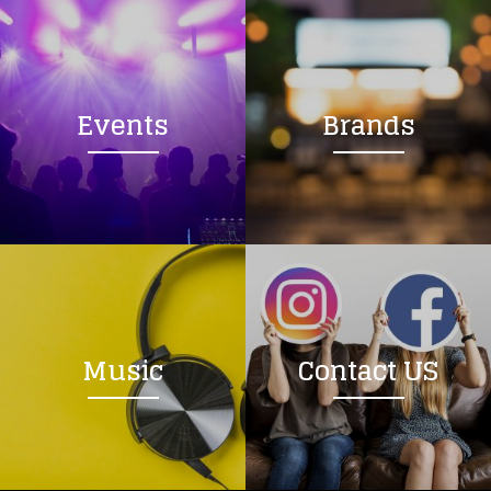
Events
Brands
Music
Contact US