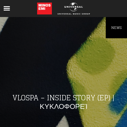
Like being first?
Get news from your favorite artists before
everyone else.
NEWS
VLOSPA – INSIDE STORY (EP) |
ΚΥΚΛΟΦΟΡΕΊ