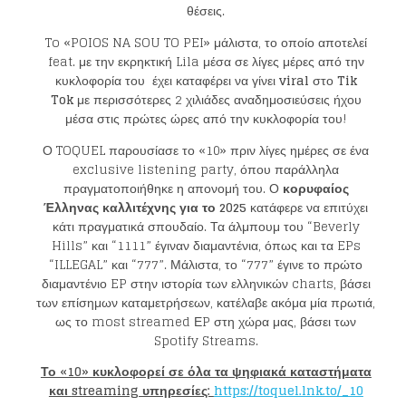
θέσεις.
To «POIOS NA SOU TO PEI» μάλιστα, το οποίο αποτελεί
feat. με την εκρηκτική Lila μέσα σε λίγες μέρες από την
κυκλοφορία του έχει καταφέρει να γίνει
viral
στο
Tik
Tok
με περισσότερες 2 χιλιάδες αναδημοσιεύσεις ήχου
μέσα στις πρώτες ώρες από την κυκλοφορία του!
Ο TOQUEL παρουσίασε το «10» πριν λίγες ημέρες σε ένα
exclusive listening party, όπου παράλληλα
πραγματοποιήθηκε η απονομή του. Ο
κορυφαίος
Έλληνας καλλιτέχνης για το 2025
κατάφερε να επιτύχει
κάτι πραγματικά σπουδαίο. Τα άλμπουμ του “Beverly
Hills” και “1111” έγιναν διαμαντένια, όπως και τα EPs
“ILLEGAL” και “777”. Μάλιστα, το “777” έγινε το πρώτο
διαμαντένιο EP στην ιστορία των ελληνικών charts, βάσει
των επίσημων καταμετρήσεων, κατέλαβε ακόμα μία πρωτιά,
ως το most streamed ΕP στη χώρα μας, βάσει των
Spotify Streams.
Το «10» κυκλοφορεί σε όλα τα ψηφιακά καταστήματα
Loading your form, please wait...
και
streaming υπηρεσίες:
https://toquel.lnk.to/_10