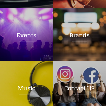
Events
Brands
Music
Contact US