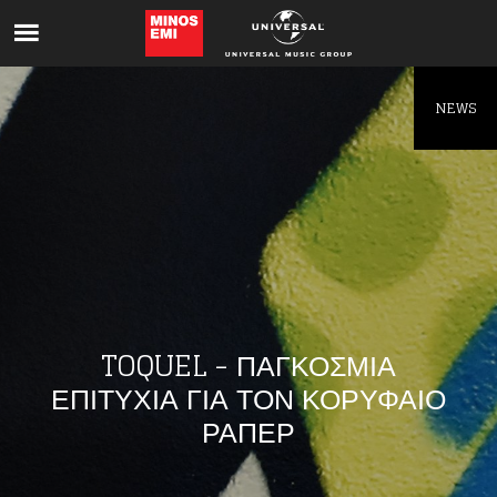
Like being first?
Get news from your favorite artists before
everyone else.
NEWS
TOQUEL - ΠΑΓΚΟΣΜΙΑ
ΕΠΙΤΥΧΙΑ ΓΙΑ ΤΟΝ ΚΟΡΥΦΑΙΟ
ΡΑΠΕΡ