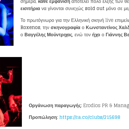
σήμερα,
κάθε εμφάνιση
αποτελεί πόλο έλξης των θ
εισιτήρια
να γίνονται συνεχώς
sold
out
μόνο σε με
Το πρωτόγνωρο για την Ελληνική σκηνή live επιμελε
Roxenos
, την
σκηνογραφία
ο
Κωνσταντίνος Χαλ
ο
Βαγγέλης Μούντριχας
, ενώ τον
ήχο
ο
Γιάννης Β
Οργάνωση παραγωγής:
Erodios PR & Mana
Προπώληση:
https://ra.co/clubs/215698