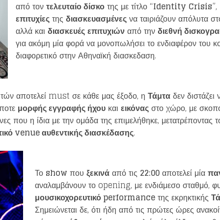
από τον
τελευταίο δίσκο
της με τίτλο “
Identity
Crisis
”,
επιτυχίες
της
διασκευασμένες
να ταιριάζουν απόλυτα στο
αλλά και
διασκευές
επιτυχιών
από την
διεθνή δισκογρα
για ακόμη μία φορά να μονοπωλήσει το ενδιαφέρον του κ
διαφορετικό στην Αθηναϊκή διασκεδαση.
ητών αποτελεί must σε κάθε μας έξοδο, η
Τάμτα
δεν διστάζει 
ήποτε
μορφής εγγραφής ήχου
και
εικόνας
στο χώρο, με σκοπό
νες που η ίδια με την ομάδα της επιμελήθηκε, μετατρέποντας 
τικό
venue
αυθεντικής διασκέδασης
.
Loading your form, please wait...
Το
show
που
ξεκινά
από τις
22:00
αποτελεί μία
πα
αναλαμβάνουν το opening, με ενδιάμεσο σταθμό, φυ
μουσικοχορευτικό
performance
της εκρηκτικής
Τ
Σημειώνεται δε, ότι ήδη από τις πρώτες ώρες ανακ