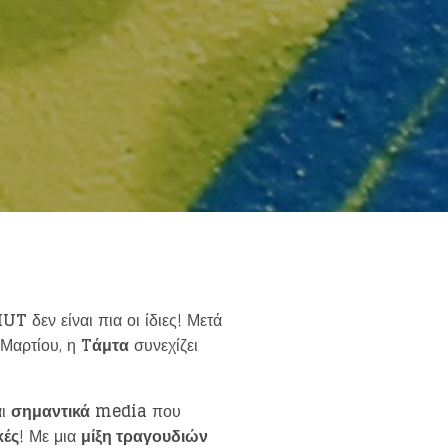
else.
MUT
δεν είναι πια οι ίδιες! Μετά
 Μαρτίου, η
T
άμτα
συνεχίζει
αι
σημαντικά
media
που
κές
! Με μια
μίξη τραγουδιών