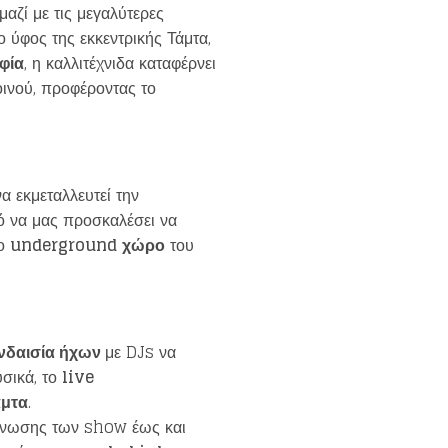
 μαζί με τις μεγαλύτερες
 ύφος της εκκεντρικής Τάμτα,
φία
, η καλλιτέχνιδα καταφέρνει
οινού, προφέροντας το
να εκμεταλλευτεί την
 να μας προσκαλέσει να
το
underground
χώρο
του
νδαισία ήχων
με DJs να
σικά, το
live
άμτα
.
οίνωσης των show έως και