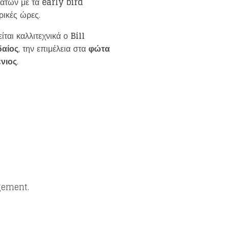
εατών με τα
early bird
ρικές ώρες.
ίται καλλιτεχνικά ο
Bill
δαίος
, την επιμέλεια στα
φώτα
ενιος
.
gement.