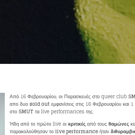
eing first?
from your favorite artists before everyone 
Από 16 Φεβρουαρίου, οι Παρασκευές στο queer club
S
απο δυο
sold out
εμφανίσεις στις 16 Φεβρουαρίου και 1
στο
SMUT
τα live performances της.
Ήδη από το πρώτο live οι
κριτικές
από τους
θαμώνες
κ
παρακολούθησαν το
live performance
ήταν
διθυραμβι