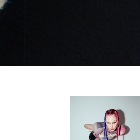
Like b
Get news 