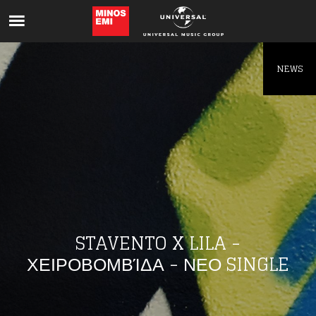
Like being first?
Get news from your favorite artists before
everyone else.
NEWS
STAVENTO X LILA -
ΧΕΙΡΟΒΟΜΒΊΔΑ - ΝΕΟ SINGLE