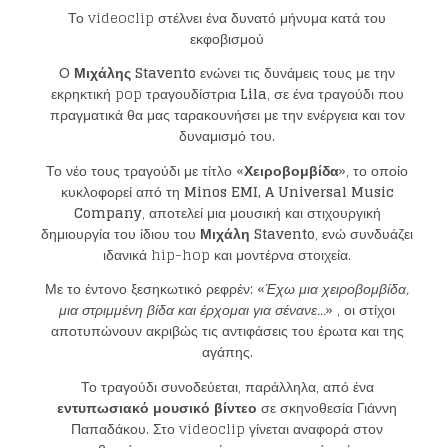
Το videoclip στέλνει ένα δυνατό μήνυμα κατά του
εκφοβισμού
Ο
Μιχάλης
Stavento
ενώνει τις δυνάμεις τους με την
εκρηκτική pop τραγουδίστρια
Lila
, σε ένα τραγούδι που
πραγματικά θα μας ταρακουνήσει με την ενέργεια και τον
δυναμισμό του.
Το νέο τους τραγούδι με τίτλο «
Χειροβομβίδα
», το οποίο
κυκλοφορεί από τη
Minos EMI
,
A Universal Music
Company
, αποτελεί μια μουσική και στιχουργική
δημιουργία του ίδιου του
Μιχάλη
Stavento
, ενώ συνδυάζει
ιδανικά hip-hop και μοντέρνα στοιχεία.
Με το έντονο ξεσηκωτικό ρεφρέν: «
Έχω μια χειροβομβίδα,
μια
στριμμένη βίδα και έρχομαι για σένανε…
» , οι στίχοι
αποτυπώνουν ακριβώς τις αντιφάσεις του έρωτα και της
αγάπης.
Το τραγούδι συνοδεύεται, παράλληλα, από ένα
εντυπωσιακό μουσικό βίντεο
σε σκηνοθεσία Γιάννη
Παπαδάκου. Στο videoclip γίνεται αναφορά στον
Loading your form, please wait...