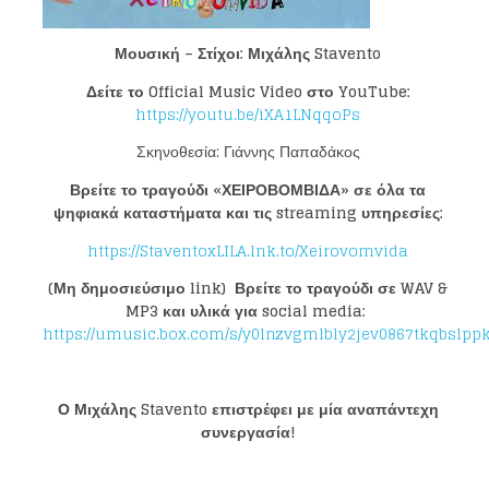
Μουσική – Στίχοι: Μιχάλης
Stavento
Δείτε το
Official Music Video
στο
YouTube:
https://youtu.be/iXA1LNqqoPs
Σκηνοθεσία: Γιάννης Παπαδάκος
Βρείτε το τραγούδι «ΧΕΙΡΟΒΟΜΒΙΔΑ» σε όλα τα
ψηφιακά καταστήματα και τις streaming υπηρεσίες:
https://StaventoxLILA.lnk.to/Xeirovomvida
(Μη δημοσιεύσιμο
link
)
Βρείτε το τραγούδι σε
WAV
&
MP
3 και υλικά για
social media
:
https://umusic.box.com/s/y0lnzvgmlbly2jev0867tkqbslpp
Ο Μιχάλης
Stavento
επιστρέφει με μία αναπάντεχη
συνεργασία!