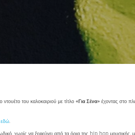
eing first?
from your favorite artists before everyone 
ο ντουέτο του καλοκαιριού με τίτλο
«Για Σένα»
έχοντας στο πλ
ι
εδώ
.
ωδικό, χωρίς να ξεφεύγει από τα όρια της hip hop μουσικής, με