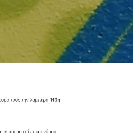
else.
ευρό τους την λαμπερή́
Ήβη
 ιδιαίτερο στίχο και νόημα.