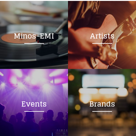
Minos-EMI
Artists
Events
Brands