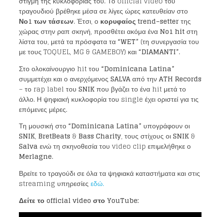
στιγμή της κυκλοφορίας του. Το official video του
τραγουδιού βρέθηκε μέσα σε λίγες ώρες κατευθείαν στο
Νο1 των τάσεων
. Έτσι, ο
κορυφαίος
trend
–
setter
της
χώρας στην ραπ σκηνή, προσθέτει ακόμα ένα
No
1
hit
στη
λίστα του, μετά τα πρόσφατα τα
“
WET
”
(τη συνεργασία του
με τους TOQUEL, MG & GAMEBOY) και
“
DIAMANTI
”
.
Στο ολοκαίνουργιο hit του
“
Dominicana Latina
”
συμμετέχει και ο ανερχόμενος
SALVA
από την
ATH Records
– το rap label του
SNIK
που βγάζει το ένα hit μετά το
άλλο. Η ψηφιακή κυκλοφορία του single έχει οριστεί για τις
επόμενες μέρες.
Τη μουσική στο
“
Dominicana Latina
”
υπογράφουν οι
SNIK
,
BretBeats
&
Bass
Charity
, τους στίχους οι
SNIK
&
Salva
ενώ τη σκηνοθεσία του video clip επιμελήθηκε ο
Merlagne
.
Βρείτε το τραγούδι σε όλα τα ψηφιακά καταστήματα και στις
streaming υπηρεσίες
εδώ.
Δείτε το official video στο YouTube: