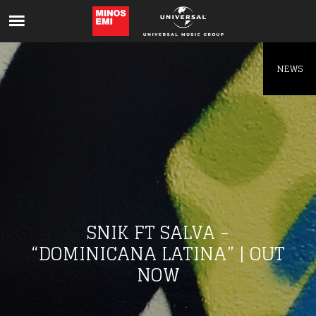
Like being first?
Get news from your favorite artists before
everyone else.
NEWS
SNIK FT SALVA -
“DOMINICANA LATINA” | OUT
NOW