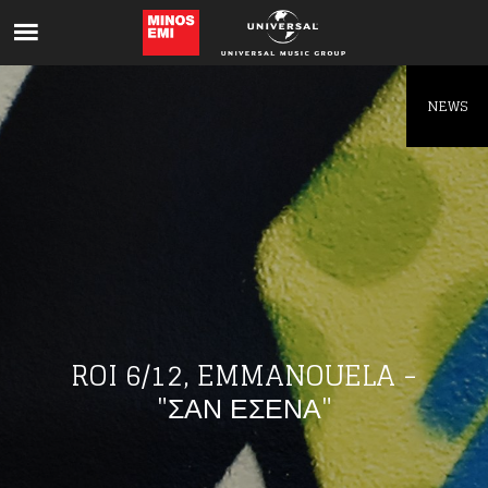
Like being first?
Get news from your favorite artists before
everyone else.
NEWS
ROI 6/12, EMMANOUELA -
"ΣΑΝ ΕΣΕΝΑ"