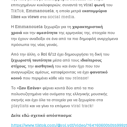
επιτυχημένων κυκλοφοριών, συναντά τη
viral φωνή
του
TikTok,
Emmanouela
, η οποία μετρά
εκατομμύρια
likes
και
views
στα social media.
Η
Emmanouela
ξεχωρίζει για τη
χαρακτηριστική
χροιά
και την
αμεσότητα
της ερμηνείας της, στοιχεία που
την έχουν αναδείξει σε ένα από τα πιο δημοφιλή ανερχόμενα
πρόσωπα της νέας γενιάς.
Από την άλλη, ο
Roi 6/12
έχει δημιουργήσει τη δική του
ξεχωριστή ταυτότητα
μέσα από τους
ιδιαίτερους
στίχους
, την
αισθητική
του και έναν ήχο που τον
αναγνωρίζεις αμέσως, καταφέροντας να έχει
φανατικό
κοινό
που περιμένει κάθε νέο του release!
Το
«Σαν Εσένα»
φέρνει κοντά δύο από τα πιο
πολυσυζητημένα νέα ονόματα της ελληνικής μουσικής
σκηνής και έχει όλα τα στοιχεία για να ξεχωρίσει στα
playlists και να γίνει το επόμενο viral track!
Δείτε εδώ σχετικό απόσπασμα:
https://www.tiktok.com/@roi.ydf/video/76476060050559992