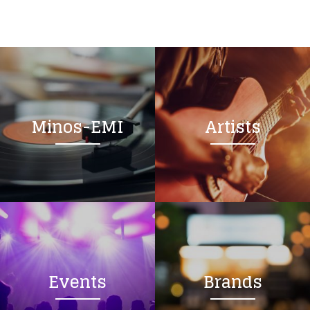
Minos-EMI
Artists
Events
Brands