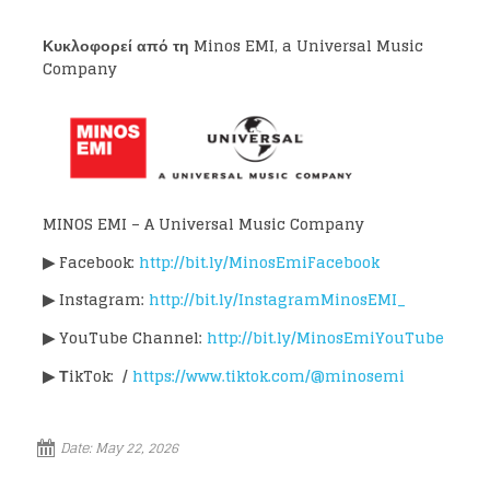
Κυκλοφορεί από τη Minos EMI, a Universal Music
Company
MINOS EMI – A Universal Music Company
▶
Facebook:
http://bit.ly/MinosEmiFacebook
▶
Instagram:
http://bit.ly/InstagramMinosEMI_
▶
YouTube Channel:
http://bit.ly/MinosEmiYouTube
▶
ΤikTok: /
https://www.tiktok.com/@minosemi
Date:
May 22, 2026