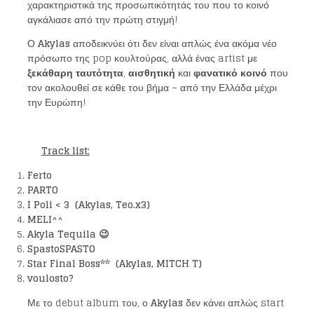
χαρακτηριστικά της προσωπικότητάς του που το κοινό
αγκάλιασε από την πρώτη στιγμή!
Ο
Akylas
αποδεικνύει ότι δεν είναι απλώς ένα ακόμα νέο
πρόσωπο της pop κουλτούρας, αλλά ένας artist με
ξεκάθαρη ταυτότητα
,
αισθητική
και
φανατικό κοινό
που
τον ακολουθεί σε κάθε του βήμα – από την Ελλάδα μέχρι
την Ευρώπη!
Track list:
Ferto
PARTO
I Poli < 3 (Akylas, Teo.x3)
MELI^^
Akyla Tequila 😉
SpastoSPASTO
Star Final Boss** (Akylas, MITCH T)
voulosto?
Με το debut album του, ο
Akylas
δεν κάνει απλώς start