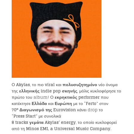
Ο
Akylas
, το πιο
viral
και
πολυσυζητημένο
νέο όνομα
της
ελληνικής indie pop σκηνής
, μόλις κυκλοφόρησε το
πρώτο του album! Ο
εκρηκτικός performer
που
κατέκτησε
Ελλάδα
και
Ευρώπη
με το “
Ferto
” στον
ο
70
Διαγωνισμό της Eurovision
κάνει drop το
“
Press Start
” με συνολικά
8 tracks γεμάτα Akylas’ energy
, το οποίο κυκλοφορεί
από τη
Minos EMI, a Universal Music Company
.