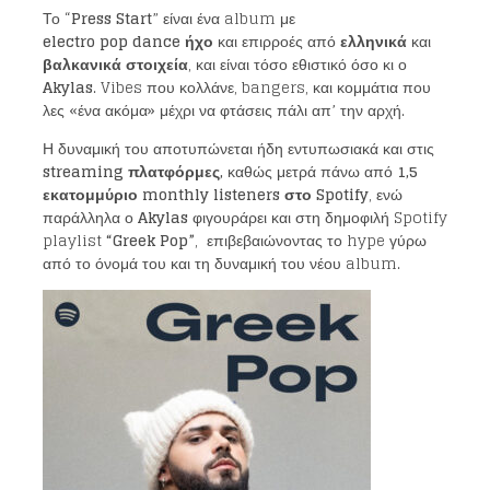
Το “
Press Start
” είναι ένα album με
electro pop dance ήχο
και επιρροές από
ελληνικά
και
βαλκανικά στοιχεία
, και είναι τόσο εθιστικό όσο κι ο
Akylas
. Vibes που κολλάνε, bangers, και κομμάτια που
λες «ένα ακόμα» μέχρι να φτάσεις πάλι απ’ την αρχή.
Η δυναμική του αποτυπώνεται ήδη εντυπωσιακά και στις
streaming πλατφόρμες,
καθώς μετρά πάνω από
1,5
εκατομμύριο monthly listeners στο Spotify
, ενώ
παράλληλα ο
Akylas
φιγουράρει και στη δημοφιλή Spotify
playlist
“Greek Pop”
, επιβεβαιώνοντας το hype γύρω
από το όνομά του και τη δυναμική του νέου album.