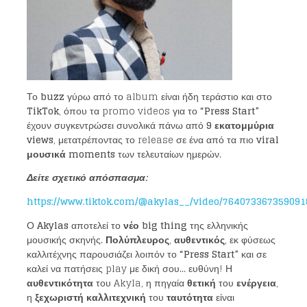
Το
buzz
γύρω από το album είναι ήδη τεράστιο και στο
TikTok
, όπου τα promo videos για το
“Press Start”
έχουν συγκεντρώσει συνολικά πάνω από
9 εκατομμύρια
views
, μετατρέποντας το release σε ένα από τα πιο
viral
μουσικά moments
των τελευταίων ημερών.
Δείτε σχετικό απόσπασμα:
https://www.tiktok.com/@akylas__/video/764073367359091
Ο
Akylas
αποτελεί το
νέο big thing
της ελληνικής
μουσικής σκηνής.
Πολύπλευρος
,
αυθεντικός
, εκ φύσεως
καλλιτέχνης παρουσιάζει λοιπόν το
“Press Start”
και σε
καλεί να πατήσεις play με δική σου… ευθύνη! Η
αυθεντικότητα
του Akyla, η πηγαία
θετική
του
ενέργεια
,
η
ξεχωριστή καλλιτεχνική
του
ταυτότητα
είναι