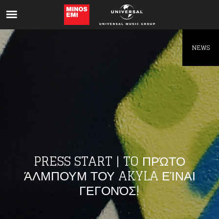
Like being first?
Get news from your favorite artists before
everyone else.
NEWS
PRESS START | TO ΠΡΏΤΟ
ΆΛΜΠΟΥΜ ΤΟΥ AKYLA ΕΊΝΑΙ
ΓΕΓΟΝΌΣ!