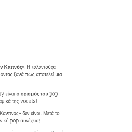
ν Καπνός
». Η ταλαντούχα
ύοντας ξανά πως αποτελεί μια
y είναι
ο ορισμός του
pop
αμικά της vocals!
Κανπνός» δεν είναι! Μετά το
ανική pop συνέχεια!