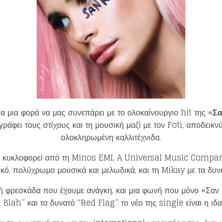
Loading your form, please wait...
μα μια φορά να μας συνεπάρει με το ολοκαίνουργιο hit της «
Σα
ράφει τους στίχους και τη μουσική μαζί με τον Foti, αποδεικν
ολοκληρωμένη καλλιτέχνιδα.
ο κυκλοφορεί από τη Minos EMI, A Universal Music Compan
ικό, πολύχρωμο μουσικά και μελωδικά, και τη Mikay με τα δυν
ή φρεσκάδα που έχουμε ανάγκη, και μια φωνή που μόνο «Σαν 
Blah” και το δυνατό “Red Flag” το νέο της single είναι η ιδ