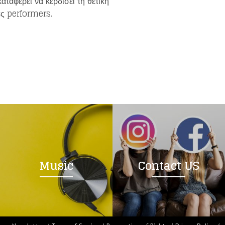
αταφέρει να κερδίσει τη θετική
ες performers.
Music
Contact US