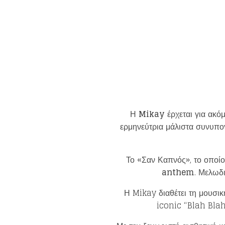
Η
Mikay
έρχεται για ακό
ερμηνεύτρια μάλιστα συνυπογ
Το «Σαν Καπνός», το οποί
anthem
. Μελωδ
Η Mikay διαθέτει τη μουσικ
iconic “Blah Blah 