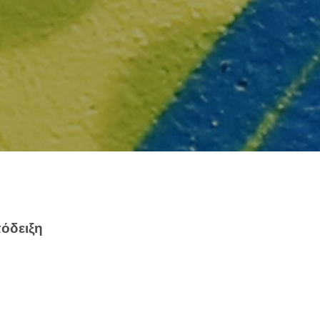
else.
πόδειξη