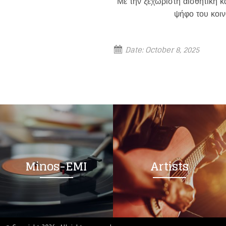
Με την ξεχωριστή αισθητική κα
ψήφο του κοιν
Date:
October 8, 2025
Minos-EMI
Artists