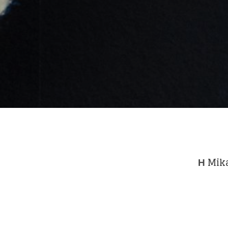
Like b
Get news 
Η
Mik