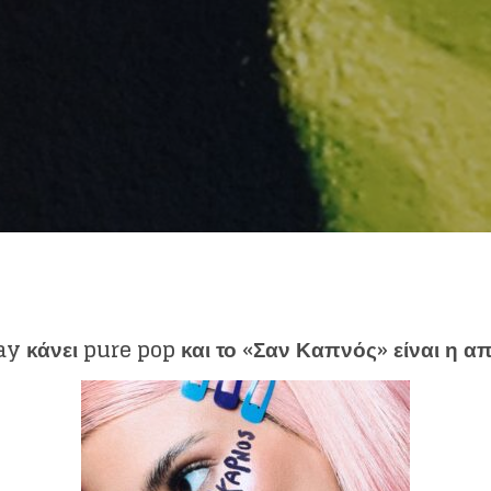
eing first?
from your favorite artists before everyone 
ay
κάνει
pure pop
και το «Σαν Καπνός» είναι η α