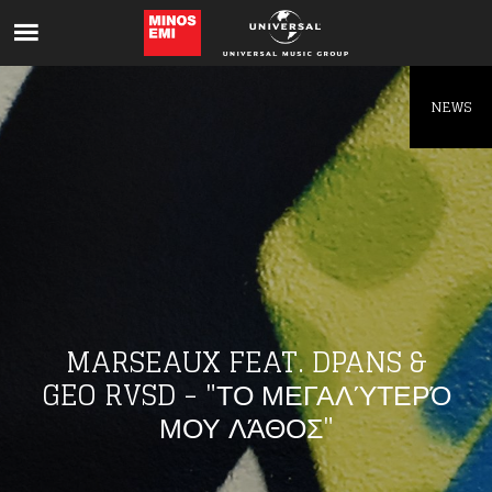
Like being first?
Get news from your favorite artists before
everyone else.
NEWS
MARSEAUX FEAT. DPANS &
GEO RVSD - "ΤΟ ΜΕΓΑΛΎΤΕΡΌ
ΜΟΥ ΛΆΘΟΣ"