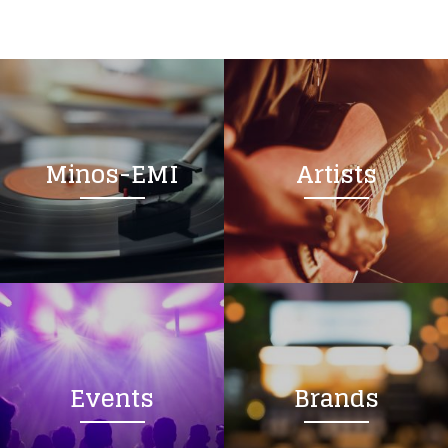
Minos-EMI
Artists
Events
Brands