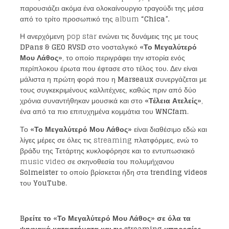
παρουσιάζει ακόμα ένα ολοκαίνουργιο τραγούδι της μέσα
από το τρίτο προσωπικό της album
“
Chica
”.
Η ανερχόμενη pop star ενώνει τις δυνάμεις της με τους
DPans
&
GEO RVSD
στο νοσταλγικό
«Το Μεγαλύτερό
Μου Λάθος»
, το οποίο περιγράφει την ιστορία ενός
περίπλοκου έρωτα που έφτασε στο τέλος του. Δεν είναι
μάλιστα η πρώτη φορά που η
Marseaux
συνεργάζεται με
τους συγκεκριμένους καλλιτέχνες, καθώς πριν από δύο
χρόνια συναντήθηκαν μουσικά και στο
«Τέλεια Ατελείς»
,
ένα από τα πιο επιτυχημένα κομμάτια του
WNCfam
.
Το
«Το Μεγαλύτερό Μου Λάθος»
είναι διαθέσιμο εδώ και
λίγες μέρες σε όλες τις streaming πλατφόρμες, ενώ το
βράδυ της Τετάρτης κυκλοφόρησε και το εντυπωσιακό
music video σε σκηνοθεσία του πολυμήχανου
Solmeister
το οποίο βρίσκεται ήδη στα
trending videos
του
YouTube
.
Bρείτε το «Το Μεγαλύτερό Μου Λάθος» σε όλα τα