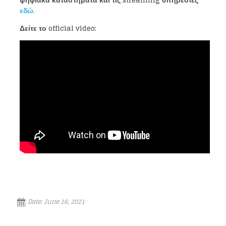
ψηφιακά καταστήματα και τις streaming υπηρεσίες
εδώ.
Δείτε το
official video
:
Loading your form, please wait...
Date:
June 16, 2021