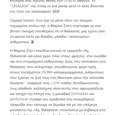
κολλήσει στις πρώτες θέσεις των charts διεθνώς, το
“LALALALA” της σπάει το ένα ρεκόρ μετά το άλλο δίνοντας
τον τόνο του καλοκαιριού. 🙌🏼
Σήμερα λοιπόν, που έχει τα μάτια όλου του κόσμου
στραμμένα επάνω της, η Μαρίνα Σάττι επιστρέφει με ένα
βίντεο-σκληρή υπενθύμιση ότι οι θάλασσές μας έχουν γίνει
το αιώνιο σπίτι για δεκάδες χιλιάδες «ανώνυμους»
ανθρώπους. 🎬
Η Μαρίνα Σάττι επενδύει οπτικά το τραγούδι «Αχ,
Θάλασσα» και κάνει γκρο πλαν στους φράχτες, στα σωσίβια
και στα σπαράγματα ανθρώπινης ζωής που επιπλέουν στις
θάλασσες που κολυμπάμε, απευθύνοντας φόρο τιμής
στους τουλάχιστον 29.984 καταγεγραμμένους ανθρώπους
που έχασαν τη ζωή τους στη Μεσόγειο μόνο την τελευταία
δεκαετία – ανάμεσά τους 1.274 παιδιά. Αποδεικνύοντας
πως αληθινός καλλιτέχνης είναι αυτός που αφουγκράζεται
και απηχεί την εποχή του, η μοναδική hitmaker και
performer στρέφει τον προβολέα στη συνεχιζόμενη
τραγωδία που τείνουμε να ξεχνάμε και με την υπέροχη
μπαλάντα της «Αχ, Θάλασσα» υποκλίνεται με σεβασμό στα