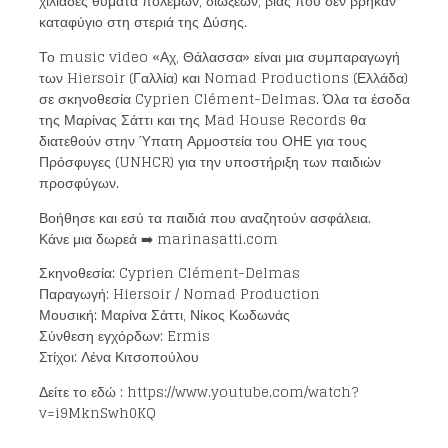
χιλιάδες θύματα πολέμων, διώξεων, βίας που δεν βρήκαν
καταφύγιο στη στεριά της Δύσης.
Το music video «Αχ, Θάλασσα» είναι μια συμπαραγωγή
των Hiersoir (Γαλλία) και Nomad Productions (Ελλάδα)
σε σκηνοθεσία Cyprien Clément-Delmas. Όλα τα έσοδα
της Μαρίνας Σάττι και της Mad House Records θα
διατεθούν στην Ύπατη Αρμοστεία του ΟΗΕ για τους
Πρόσφυγες (UNHCR) για την υποστήριξη των παιδιών
προσφύγων.
Βοήθησε και εσύ τα παιδιά που αναζητούν ασφάλεια.
Κάνε μια δωρεά ➡️ marinasatti.com
Σκηνοθεσία: Cyprien Clément-Delmas
Παραγωγή: Hiersoir / Nomad Production
Μουσική: Μαρίνα Σάττι, Νίκος Κωδωνάς
Σύνθεση εγχόρδων: Ermis
Loading your form, please wait...
Στίχοι: Λένα Κιτσοπούλου
Δείτε το εδώ : https://www.youtube.com/watch?
v=i9MknSwh0KQ