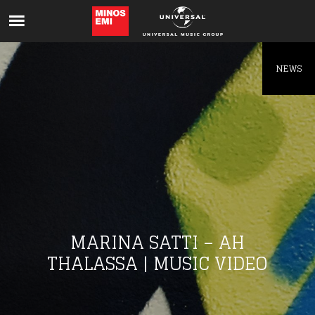
Like being first?
Get news from your favorite artists before
everyone else.
NEWS
MARINA SATTI – AH
THALASSA | MUSIC VIDEO