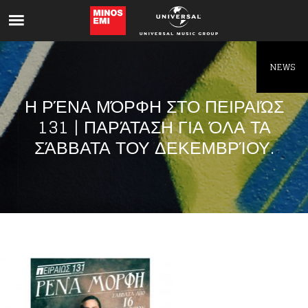
Like being first?
Get news from your favorite artists before
everyone else.
NEWS
Η ΡΈΝΑ ΜΌΡΦΗ ΣΤΟ ΠΕΙΡΑΙΏΣ
131 | ΠΑΡΆΤΑΣΗ ΓΙΑ ΌΛΑ ΤΑ
ΣΆΒΒΑΤΑ ΤΟΥ ΔΕΚΕΜΒΡΊΟΥ.