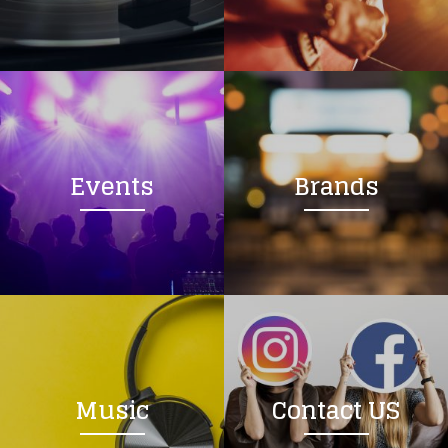
Loading your form, please wait...
Events
Brands
Music
Contact US