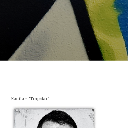
Konilo
– “
Trapstar
”