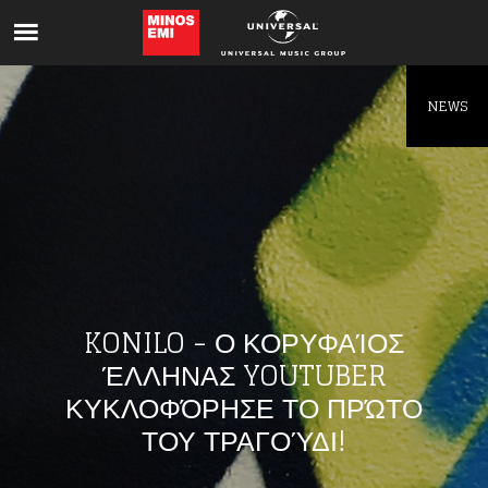
Like being first?
Get news from your favorite artists before
everyone else.
NEWS
KONILO - Ο ΚΟΡΥΦΑΊΟΣ
ΈΛΛΗΝΑΣ YOUTUBER
ΚΥΚΛΟΦΌΡΗΣΕ ΤΟ ΠΡΏΤΟ
ΤΟΥ ΤΡΑΓΟΎΔΙ!