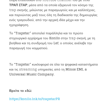
ΤΡΑΠ ΣΤΑΡ
, μέσα από τα οποία εξερευνά τον κόσμο της
trap σκηνής, μιλώντας με παραγωγούς και με καλλιτέχνες,
και περνώντας μαζί τους όλη τη διαδικασία της δημιουργίας
ενός τραγουδιού, από την αρχική ιδέα μέχρι και την
ηχογράφηση.
Το
“
Trapstar
”
αποτελεί παράλληλα και το πρώτο
στιχουργικό εγχείρημα του
Konilo
στην trap σκηνή, με τη
βοήθεια και τη συνδρομή του
Lef
, ο οποίος ανέλαβε την
παραγωγή του κομματιού.
Το
“
Trapstar
”
κυκλοφορεί σε όλα τα ψηφιακά καταστήματα
και τις streaming υπηρεσίες από τη
Minos EMI
,
a
Universal Music Company
.
Loading your form, please wait...
Βρείτε το εδώ:
https
://
konilo
.
lnk
.
to
/
trapstarPR