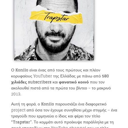
Ο
Konilo
είναι ένας από τους πρώτους και πλέον
κορυφαίους YouTuber της Ελλάδας με πάνω από
580
χιλιάδες
subscribers
και
φανατικό κοινό
που τον
ακολουθεί πιστά από τα πρώτα του βίντεο – το μακρινό
2013.
Αυτή τη φορά, ο
Konilo
παρουσιάζει ένα διαφορετικό
project από όσα τον έχουμε συνηθίσει μέχρι στιγμής – ένα
τραγούδι που ερμηνεύει ο ίδιος και φέρει τον τίτλο
“
Trapstar
”
. Το κομμάτι αυτό προέκυψε παράλληλα με τη
σειρά επεισοδίων στο YouTube channel του με τίτλο