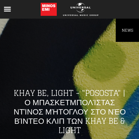
Like being first?
Get news from your favorite artists before
everyone else.
NEWS
KHAY BE, LIGHT - "POSOSTA" |
Ο ΜΠΑΣΚΕΤΜΠΟΛΊΣΤΑΣ
ΝΤΊΝΟΣ ΜΉΤΟΓΛΟΥ ΣΤΟ ΝΈΟ
ΒΊΝΤΕΟ ΚΛΙΠ ΤΩΝ KHAY BE &
LIGHT