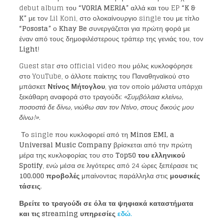
debut album του
“
VORIA MERIA
”
αλλά και του EP
“
K
&
K
”
με τον Lil Koni, στο ολοκαίνουργιο single του με τίτλο
“
Pososta
”
ο
Khay Be
συνεργάζεται για πρώτη φορά με
έναν από τους δημοφιλέστερους τράπερ της γενιάς του, τον
Light
!
Guest star στο official video που μόλις κυκλοφόρησε
στο YouTube, ο άλλοτε παίκτης του Παναθηναϊκού στο
μπάσκετ
Ντίνος
Μήτογλου
, για τον οποίο μάλιστα υπάρχει
ξεκάθαρη αναφορά στο τραγούδι:
«Συμβόλαια κλείνω,
ποσοστά δε δίνω, νιώθω σαν τον Ντίνο, στους δικούς μου
δίνω!».
Το single που κυκλοφορεί από τη
Minos EMI
,
a
Universal Music Company
βρίσκεται από την πρώτη
μέρα της κυκλοφορίας του στο
Top
50 του ελληνικού
Spotify
, ενώ μέσα σε λιγότερες από 24 ώρες ξεπέρασε τις
100.000 προβολές
μπαίνοντας παράλληλα στις
μουσικές
τάσεις
.
Βρείτε το τραγούδι σε όλα τα ψηφιακά καταστήματα
και τις
streaming
υπηρεσίες
εδώ.