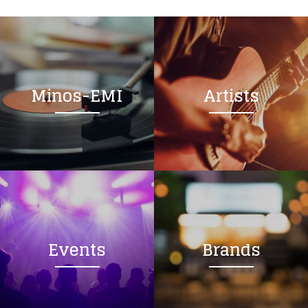
Minos-EMI
Artists
Events
Brands