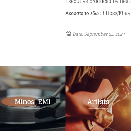
Executive produced by Dest
Ακούστε το εδώ : https://Kha
Date:
September 25, 2024
Minos-EMI
Artists