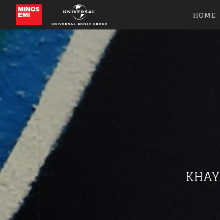
HOME
KHAY
Like b
Get news 