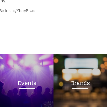
iny.
yBe.lnk.to/KhayBizna
Events
Brands