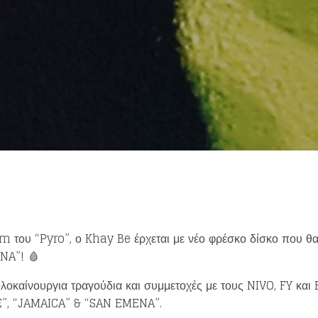
Loading your form, please wait...
um του “Pyro”, ο Khay Be έρχεται με νέο φρέσκο δίσκο που θ
ZNA”! 🩸
ολοκαίνουργια τραγούδια και συμμετοχές με τους NIVO, FY και 
E”, “JAMAICA” & “SAN EMENA”.