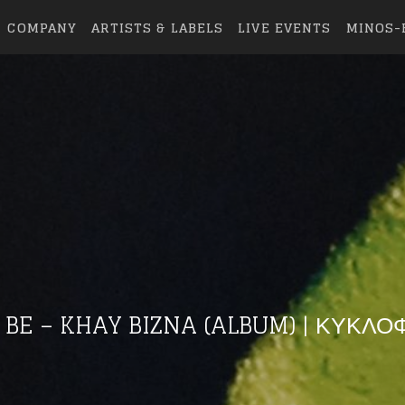
COMPANY
ARTISTS & LABELS
LIVE EVENTS
MINOS-
 BE – KHAY BIZNA (ALBUM) | ΚΥΚΛΟ
eing first?
from your favorite artists before everyone 