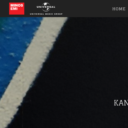
HOME
Like b
KAN
Get news 