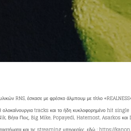
Loading your form, please wait...
λικών RNS, έσκασε με φρέσκο άλμπουμ με τίτλο «REALNESS»
8 ολοκαίνουργια tracks και το ήδη κυκλοφορημένο hit single
k, Βήτα Πεις, Big Mike, Popayedi, Hatemost, Asarkos και 
αταστήματα και τις streaming υπηρεσίες, εδώ : https://kano