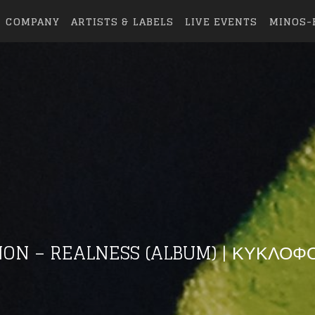
COMPANY
ARTISTS & LABELS
LIVE EVENTS
MINOS-
eing first?
ON – REALNESS (ALBUM) | ΚΥΚΛΟΦ
from your favorite artists before everyone 