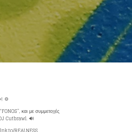
! 💢
 “FONOS”, και με συμμετοχές
DJ Cutbrawl. 🔊
n.lnk.to/REALNESS