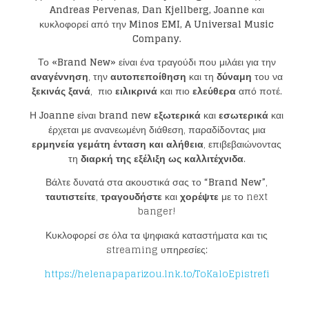
Andreas Pervenas, Dan Kjellberg, Joanne
και
κυκλοφορεί από την
Minos EMI, A Universal Music
Company.
Το
«Brand New»
είναι ένα τραγούδι που μιλάει για την
αναγέννηση
, την
αυτοπεποίθηση
και τη
δύναμη
του να
ξεκινάς ξανά
, πιο
ειλικρινά
και πιο
ελεύθερα
από ποτέ.
Η
Joanne
είναι
brand new εξωτερικά
και
εσωτερικά
και
έρχεται με ανανεωμένη διάθεση, παραδίδοντας μια
ερμηνεία γεμάτη ένταση και αλήθεια
, επιβεβαιώνοντας
τη
διαρκή της εξέλιξη ως καλλιτέχνιδα
.
Βάλτε δυνατά στα ακουστικά σας το
“Brand New”
,
ταυτιστείτε
,
τραγουδήστε
και
χορέψτε
με το next
banger!
Loading your form, please wait...
Κυκλοφορεί σε όλα τα ψηφιακά καταστήματα και τις
streaming υπηρεσίες:
https://helenapaparizou.lnk.to/ToKaloEpistrefi