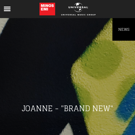
Like being first?
Get news from your favorite artists before
everyone else.
NEWS
JOANNE - "BRAND NEW"