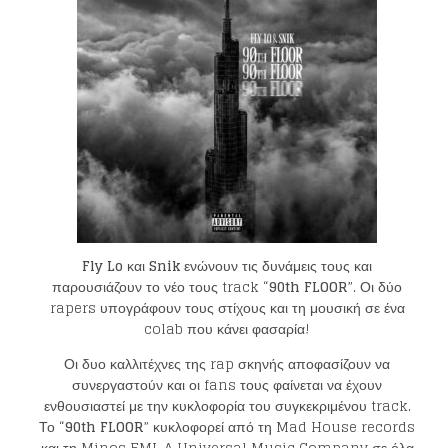
Fly Lo
και
Snik
ενώνουν τις δυνάμεις τους και
παρουσιάζουν το νέο τους track “
90
th FLOOR
”. Οι δύο
rapers υπογράφουν τους στίχους και τη μουσική σε ένα
colab που κάνει φασαρία!
Οι δυο καλλιτέχνες της rap σκηνής αποφασίζουν να
συνεργαστούν και οι fans τους φαίνεται να έχουν
ενθουσιαστεί με την κυκλοφορία του συγκεκριμένου track.
Το “
90
th FLOOR
” κυκλοφορεί από τη Mad House records
και τη Minos EMI, A Universal Music Company σε όλα