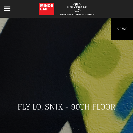
Like being first?
Get news from your favorite artists before
everyone else.
NEWS
FLY LO, SNIK - 90TH FLOOR