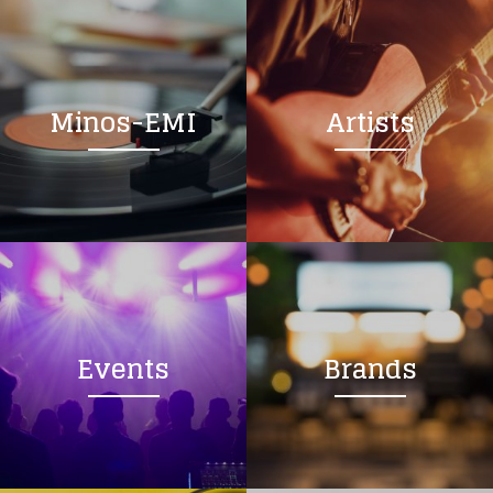
Minos-EMI
Artists
Events
Brands