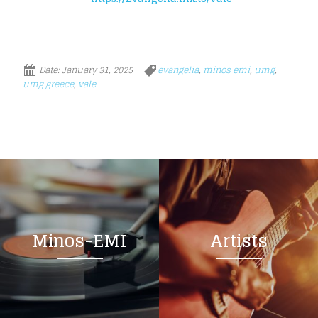
Date:
January 31, 2025
evangelia
,
minos emi
,
umg
,
umg greece
,
vale
Minos-EMI
Artists