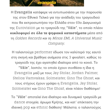
Η
Evangelia
κατάφερε να εντυπωσιάσει με την παρουσία
της στον Εθνικό Τελικό για την ανάδειξη του τραγουδιού
που θα εκπροσωπήσει την Ελλάδα στον 69ο Διαγωνισμό
της Eurovision με το τραγούδι της
“
V
á
le
”
, το οποίο πλέον
κυκλοφορεί σε όλα τα ψηφιακά καταστήματα
μέσα από
τη
Golden Records
και τη
Minos EMI
,
A Universal Music
Company
.
Η ταλαντούχα performer έδωσε τον καλύτερό της εαυτό
στη σκηνή και βρέθηκε ανάμεσα στις 3 φιναλίστ, καθώς το
τραγούδι της έχει αγαπηθεί ιδιαίτερα από το κοινό. Το
“
V
á
le
”
, λοιπόν, το οποίο έχουν συνθέσει η ίδια η
Evangelia μαζί με τους Jay Stolar, Jordan Palmer,
Stelios Vamvakas, Solmeister, Gino The Ghost, και
τους στίχους έχουν γράψει η Evangelia, Jay Stolar,
Solmeister και Gino The Ghost, είναι πλέον διαθέσιμο!
Το “
V
ále
” αποτελεί ένα ιδιαίτερο και δυναμικό τραγούδι με
dance στοιχεία, άρωμα Κρήτης, και κατ’ επέκταση την
ιδανική pop και ethnic διάθεση! Μάλιστα, ο ταλαντούχος