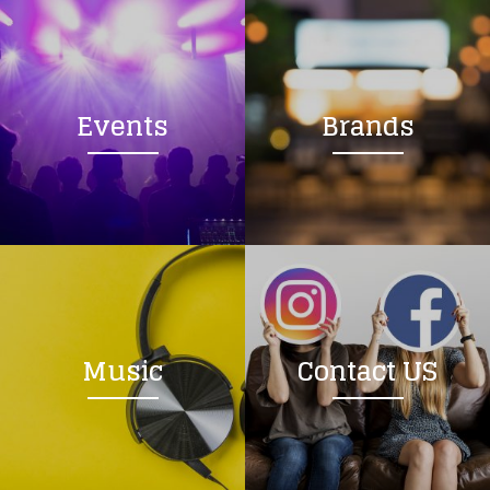
Events
Brands
Music
Contact US