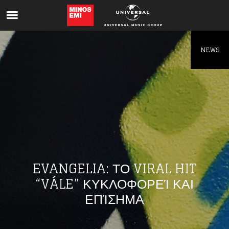
Like being first?
Get news from your favorite artists before
everyone else.
NEWS
EVANGELIA: ΤΟ VIRAL HIT
“VÁLE” ΚΥΚΛΟΦΟΡΕΊ ΚΑΙ
ΕΠΊΣΗΜΑ