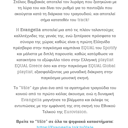
Στέλιος Βαμβακάς αποτελεί τον λυράρη που ξεσηκώνει με
τη λύρα του και δίνει τον ρυθμό για το πεντοζάλι που
ακούγεται κατά τη διάρκεια του τραγουδιού, και αποτελεί
σήμα κατατεθέν του track!
H
Evangelia
αποτελεί μια από τις πλέον ταλαντούχες
καλλιτέχνιδες της γενιάς της, ενώ ξεπέρασε πρόσφατα τα
σύνορα της χώρας καθώς είναι η πρώτη Ελληνίδα
πρέσβειρα στην παγκόσμια καμπάνια EQUAL του Spotify
και μάλιστα με διπλή παρουσία, καθώς κατόρθωσε να
κατακτήσει το εξώφυλλο τόσο στην Eλληνική playlist
Loading your form, please wait...
EQUAL Greece όσο και στην παγκόσμια EQUAL Global
playlist, εξασφαλίζοντας μια μοναδική διάκριση στην
παγκόσμια μουσική σκηνή.
Το “Vále” έχει γίνει ένα από τα αγαπημένα τραγούδια του
κοινού από το πρώτο κιόλας άκουσμα, ενώ η δυναμική
Evangelia μαγνήτισε τα βλέμματα και έκλεψε τις
εντυπώσεις με την εμφάνισή της στη σκηνή του Εθνικού
Τελικού της Eurovision.
Βρείτε το “
V
á
le
” σε όλα τα ψηφιακά καταστήματα:
https://Evangelia.lnk.to/Vale