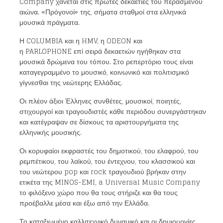
Company χάνεται στις πρώτες δεκαετίες του περασμένου
αιώνα. «Πρόγονοί» της, σήματα σταθμοί στα ελληνικά
μουσικά πράγματα.
Η COLUMBIA και η HMV, η ODEON και
η PARLOPHONE επί σειρά δεκαετιών ηγήθηκαν στα
μουσικά δρώμενα του τόπου. Στο ρεπερτόριο τους είναι
καταγεγραμμένο το μουσικό, κοινωνικό και πολιτισμικό
γίγνεσθαι της νεώτερης Ελλάδας.
Οι πλέον άξιοι Έλληνες συνθέτες, μουσικοί, ποιητές,
στιχουργοί και τραγουδιστές κάθε περιόδου συνεργάστηκαν
και κατέγραψαν σε δίσκους τα αριστουργήματα της
ελληνικής μουσικής.
Οι κορυφαίοι εκφραστές του δημοτικού, του ελαφρού, του
ρεμπέτικου, του λαϊκού, του έντεχνου, του κλασσικού και
του νεώτερου pop και rock τραγουδιού βρήκαν στην
ετικέτα της MINOS-EMI, a Universal Music Company
το φιλόξενο χώρο που θα τους στήριζε και θα τους
προέβαλλε μέσα και έξω από την Ελλάδα.
Το καταξιωμένο καλλιτεχνικό δυναμικό και οι δημιουργίες