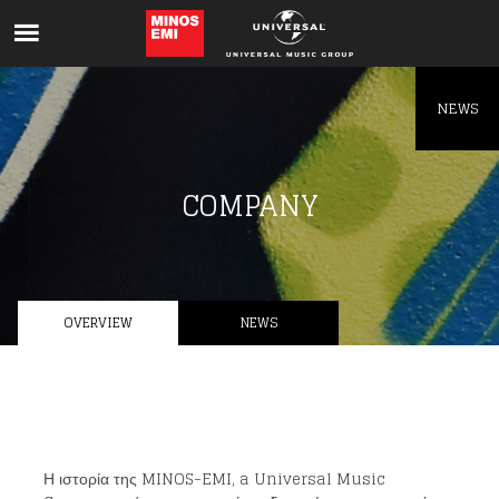
Like being first?
Get news from your favorite artists before
everyone else.
NEWS
COMPANY
OVERVIEW
NEWS
Η ιστορία της MINOS-EMI, a Universal Music