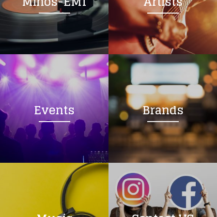
Minos-EMI
Artists
Events
Brands