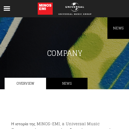
Like being first?
Get news from your favorite artists before
everyone else.
NEWS
COMPANY
OVERVIEW
NEWS
Η ιστορία της MINOS-EMI, a Universal Music