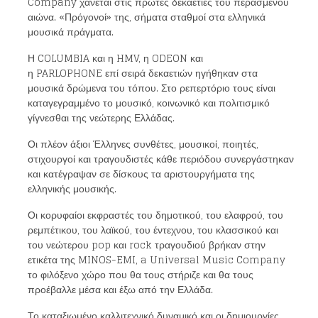
Company χάνεται στις πρώτες δεκαετίες του περασμένου
αιώνα. «Πρόγονοί» της, σήματα σταθμοί στα ελληνικά
μουσικά πράγματα.
Η COLUMBIA και η HMV, η ODEON και
η PARLOPHONE επί σειρά δεκαετιών ηγήθηκαν στα
μουσικά δρώμενα του τόπου. Στο ρεπερτόριο τους είναι
καταγεγραμμένο το μουσικό, κοινωνικό και πολιτισμικό
γίγνεσθαι της νεώτερης Ελλάδας.
Οι πλέον άξιοι Έλληνες συνθέτες, μουσικοί, ποιητές,
στιχουργοί και τραγουδιστές κάθε περιόδου συνεργάστηκαν
και κατέγραψαν σε δίσκους τα αριστουργήματα της
ελληνικής μουσικής.
Οι κορυφαίοι εκφραστές του δημοτικού, του ελαφρού, του
ρεμπέτικου, του λαϊκού, του έντεχνου, του κλασσικού και
του νεώτερου pop και rock τραγουδιού βρήκαν στην
ετικέτα της MINOS-EMI, a Universal Music Company
το φιλόξενο χώρο που θα τους στήριζε και θα τους
προέβαλλε μέσα και έξω από την Ελλάδα.
Το καταξιωμένο καλλιτεχνικό δυναμικό και οι δημιουργίες