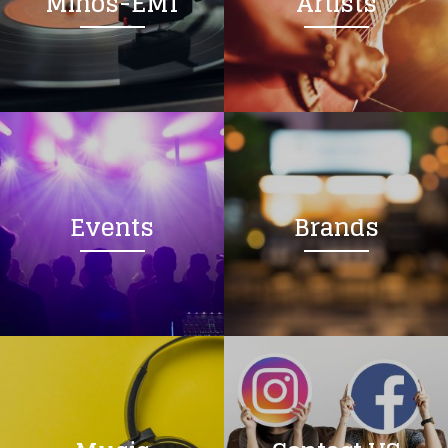
Minos-EMI
Artists
Events
Brands