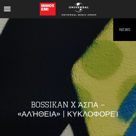
Like being first?
Get news from your favorite artists before
everyone else.
NEWS
BOSSIKAN X ΆΣΠΑ –
«ΑΛΉΘΕΙΑ» | ΚΥΚΛΟΦΟΡΕΊ