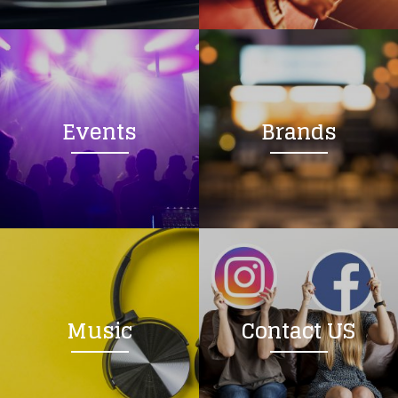
Events
Brands
Music
Contact US