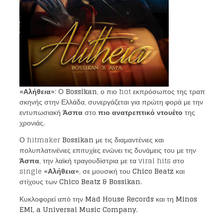
«Αλήθεια»
: Ο
Bossikan
, ο πιο hot εκπρόσωπος της τραπ
σκηνής στην Ελλάδα, συνεργάζεται για πρώτη φορά με την
εντυπωσιακή
Άσπα
στο
πιο ανατρεπτικό ντουέτο
της
χρονιάς.
Ο hitmaker
Bossikan
με τις διαμαντένιες και
πολυπλατινένιες επιτυχίες ενώνει τις δυνάμεις του με την
Άσπα
, την λαϊκή τραγουδίστρια με τα viral hits στο
single
«Αλήθεια»
, σε μουσική του
Chico
Beatz
και
στίχους των
Chico Beatz
&
Bossikan
.
Κυκλοφορεί από την
Mad House Records
και τη
Minos
EMI
,
a Universal Music Company.