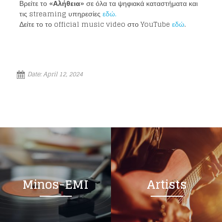
Βρείτε το
«Αλήθεια»
σε όλα τα ψηφιακά καταστήματα και
τις streaming υπηρεσίες
εδώ.
Δείτε το το official music video στο YouTube
εδώ
.
Loading your form, please wait...
Date:
April 12, 2024
Minos-EMI
Artists