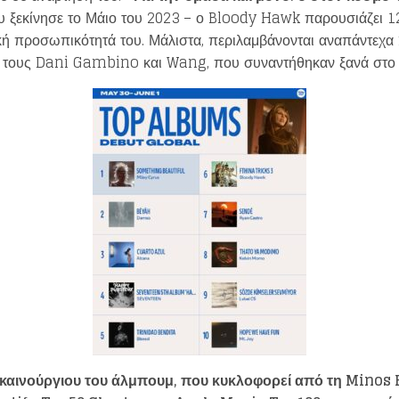
υ ξεκίνησε το Μάιο του 2023 – ο Bloody Hawk παρουσιάζει 1
Loading your form, please wait...
κή προσωπικότητά του. Μάλιστα, περιλαμβάνονται αναπάντεχα f
ε τους Dani Gambino και Wang, που συναντήθηκαν ξανά στο 
υ καινούργιου του άλμπουμ, που κυκλοφορεί από τη Minos