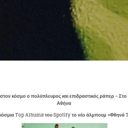
eing first?
from your favorite artists before everyone 
στον κόσμο ο πολύπλευρος και επιδραστικός ράπερ – Στο
Αθήνα
κόσμια
Top
Albums
του
Spotify
το νέο άλμπουμ «Φθηνά