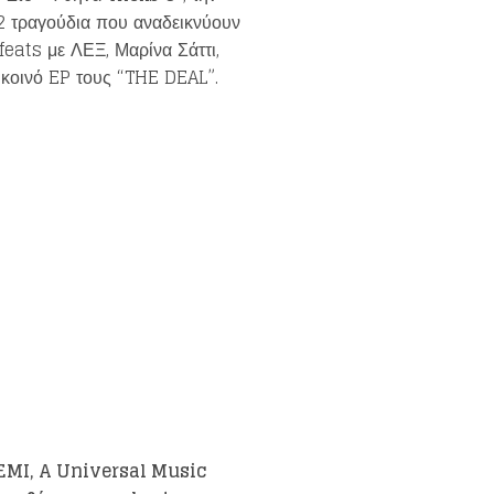
2 τραγούδια που αναδεικνύουν
eats με ΛΕΞ, Μαρίνα Σάττι,
κοινό EP τους “THE DEAL”.
 EMI, A Universal Music