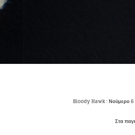
Like b
Get news 
Bloody Hawk : Νούμερο 6 
Στα παγ