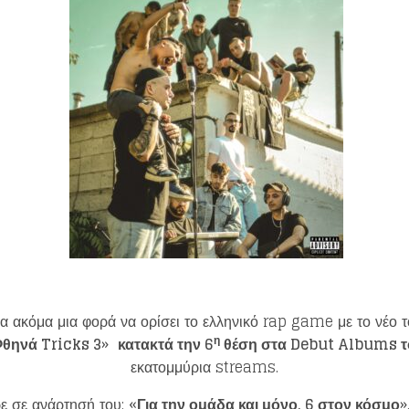
α ακόμα μια φορά να ορίσει το ελληνικό rap game με το νέο 
η
θηνά Tricks 3
»
κατακτά την 6
θέση στα Debut Albums τ
εκατομμύρια streams.
ε σε ανάρτησή του: «
Για την ομάδα και μόνο. 6 στον κόσμο
»