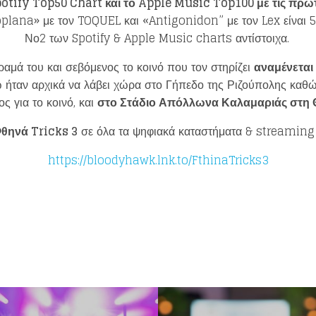
ify Top50 Chart και το Apple Music Top100 με τις πρώτ
oplana» με τον TOQUEL και «Antigonidon” με τον Lex είναι 
Νο2 των Spotify & Apple Music charts αντίστοιχα.
ραμά του και σεβόμενος το κοινό που τον στηρίζει
αναμένεται 
ώ ήταν αρχικά να λάβει χώρα στο Γήπεδο της Ριζούπολης καθώ
ς για το κοινό, και
στο Στάδιο Απόλλωνα Καλαμαριάς στη Θ
θηνά Tricks 3
σε όλα τα ψηφιακά καταστήματα & streaming 
https://bloodyhawk.lnk.to/FthinaTricks3