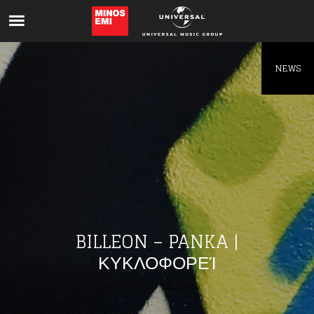
Like being first?
Get news from your favorite artists before
everyone else.
NEWS
BILLEON – PANKA |
ΚΥΚΛΟΦΟΡΕΊ