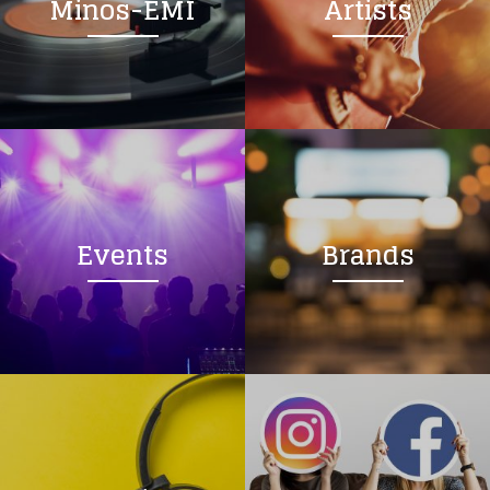
Minos-EMI
Artists
Events
Brands