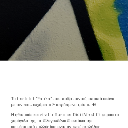
Το fresh hit “Panka” που παίζει παντού, αποκτά εικόνα
με τον πιο… ευχάριστο & απρόσμενο τρόπο! 🔊
Η ηθοποιός και viral influencer Didi (Afroditi), φοράει το
χαμόγελο της, τα 🐰λαγουδένια🐰 αυτάκια της
και μέσα από πολλές (και αναπάντεχες) εκπλήξεις