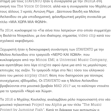
στιγμή για τους STAVENTO ήταν η συνεργασία με την INDILA στη
σκηνή του The Voice Of Greece, αλλά και η συνεργασία του Μιχάλη με
τους άλλους 3 κριτές Αντώνη Ρέμο , Δέσποινα Βανδή και Μελίνα
Ασλανίδου σε μία υποδειγματική, φιλανθρωπική μεγάλη συναυλία με
τίτλο «ΜΙΑ ΧΩΡΑ ΜΙΑ ΦΩΝΗ».
Το 2014, κυκλοφορεί το «Για σένα που λατρεύω» στο οποίο συμμετέχει
η Βιολέττα Νταγκάλου, με ένα ιδιαίτερης σημασίας video clip κατά του
σχολικού εκφοβισμού.
Ξεχωριστή ήταν η δισκογραφική συνάντηση των STAVENTO με την
Μελίνα Ασλανίδου στο τραγούδι «ΝΕΡΟ ΚΑΙ ΧΩΜΑ», που
κυκλοφόρησε από την Minos EMI, a Universal Music Company,
και αγαπήθηκε όσο λίγα singles αφού έγινε μια από τις μεγαλύτερες
επιτυχίες της σεζόν. Το τραγούδι πήγε στο Νο1 τόσο του ελληνικού
όσο του μικτού airplay chart, θέση που διατηρούσε για τέσσερις
συνεχόμενες εβδομάδες. Οι STAVENTO και η Μελίνα Ασλανίδου
βραβεύονται στα μουσικά βραβεία MAD 2017 ως το καλύτερο ντουέτο
για το τραγούδι «Νερό και Χώμα».
Το 2016 ο Μιχάλης Κουϊνέλης αναλαμβάνει ρόλο παρουσιαστή στο νέο
μουσικό τηλεοπτικό Project του Alpha με τον τίτλο “The Music
Project by Jumping Fish”. Κατά τη διάρκεια των εκπομπών ο