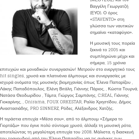
Βαγγέλη Γεωργατζή
(ΕΥΟ). Ο όρος
«STAVENTO» στη
γλώσσα των ναυτικών
σημαίνει «καταφύγιο».
Η μουσική τους πορεία
ξεκινά το 2005 και
συμπληρώνει μέχρι και
σήμερα, 15 χρόνια
επιτυχιών και μοναδικών συνεργασιών! Μετρούν στο ενεργητικό τους
hit singles, χρυσά και πλατινένια άλμπουμς και συνεργασίες με
ισχυρά ονόματα της μουσικής βιομηχανίας όπως Έλενα Παπαρίζου ,
Λάκης Παπαδόπουλος, Ελένη Βιτάλη, Γιάννης Πάριος, , Κώστα Τουρνά,
Νατάσα Θεοδωρίδου , Τάμτα, Γιώργος Σαμπάνης, C:REAL, Γιάννης
Γιοκαρίνης, , Onirama, FOUX ORKESTAR, Ραλία Χρηστίδου, Δήμος
Αναστασιάδης, PRO SINNERZ, Ρόδες, Αλέξανδρος Χατζής.
Η τεράστια επιτυχία «Μέσα σου», από το άλμπουμ «Σήμερα το
Γιορτάζω» που έγινε πολύ σύντομα χρυσό, άλλαξε τη μουσική ρότα,
αποτελώντας τη μεγαλύτερη επιτυχία του 2008. Μάλιστα, η διασκευή
του τραγουδιού από την Έλενα Παπαρίζου για τις ανάγκες των