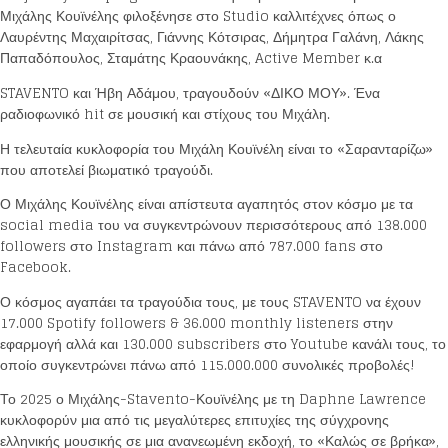
Μιχάλης Κουϊνέλης φιλοξένησε στο Studio καλλιτέχνες όπως ο
Λαυρέντης Μαχαιρίτσας, Γιάννης Κότσιρας, Δήμητρα Γαλάνη, Λάκης
Παπαδόπουλος, Σταμάτης Κραουνάκης, Active Member κ.α
STAVENTO και Ήβη Αδάμου, τραγουδούν «ΔΙΚΟ ΜΟΥ». Ένα
ραδιοφωνικό hit σε μουσική και στίχους του Μιχάλη.
Η τελευταία κυκλοφορία του Μιχάλη Κουϊνέλη είναι το «Σαρανταρίζω»
που αποτελεί βιωματικό τραγούδι.
Ο Μιχάλης Κουϊνέλης είναι απίστευτα αγαπητός στον κόσμο με τα
social media του να συγκεντρώνουν περισσότερους από 138.000
followers στο Instagram και πάνω από 787.000 fans στο
Facebook.
Loading your form, please wait...
Ο κόσμος αγαπάει τα τραγούδια τους, με τους STAVENTO να έχουν
17.000 Spotify followers & 36.000 monthly listeners στην
εφαρμογή αλλά και 130.000 subscribers στο Youtube κανάλι τους, το
οποίο συγκεντρώνει πάνω από 115.000.000 συνολικές προβολές!
Το 2025 ο Μιχάλης-Stavento-Κουϊνέλης με τη Daphne Lawrence
κυκλοφορύν μια από τις μεγαλύτερες επιτυχίες της σύγχρονης
ελληνικής μουσικής σε μια ανανεωμένη εκδοχή, το «Καλώς σε βρήκα»,