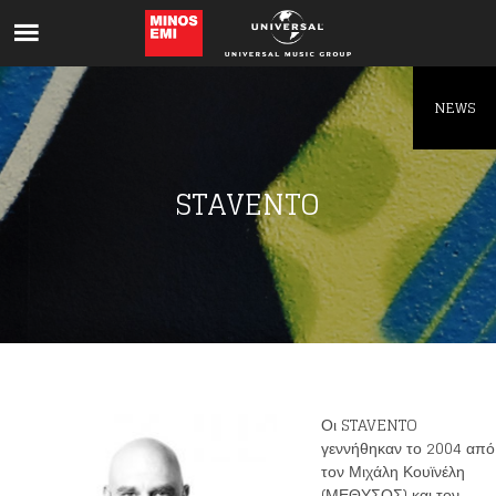
Like being first?
Get news from your favorite artists before
everyone else.
NEWS
STAVENTO
Οι STAVENTO
γεννήθηκαν το 2004 από
τον Μιχάλη Κουϊνέλη
(ΜΕΘΥΣΟΣ) και τον