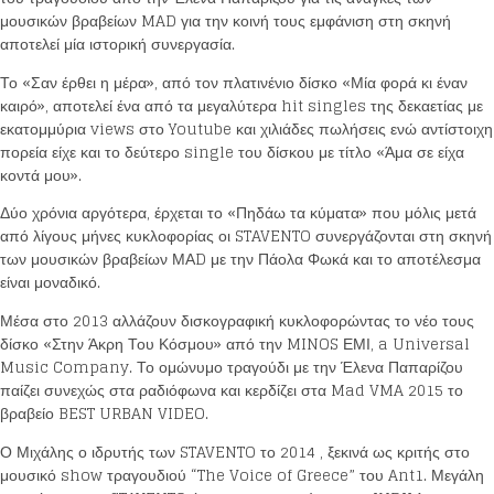
μουσικών βραβείων MAD για την κοινή τους εμφάνιση στη σκηνή
αποτελεί μία ιστορική συνεργασία.
Το «Σαν έρθει η μέρα», από τον πλατινένιο δίσκο «Μία φορά κι έναν
καιρό», αποτελεί ένα από τα μεγαλύτερα hit singles της δεκαετίας με
εκατομμύρια views στο Youtube και χιλιάδες πωλήσεις ενώ αντίστοιχη
πορεία είχε και το δεύτερο single του δίσκου με τίτλο «Άμα σε είχα
κοντά μου».
Δύο χρόνια αργότερα, έρχεται το «Πηδάω τα κύματα» που μόλις μετά
από λίγους μήνες κυκλοφορίας οι STAVENTO συνεργάζονται στη σκηνή
των μουσικών βραβείων ΜΑD με την Πάολα Φωκά και το αποτέλεσμα
είναι μοναδικό.
Μέσα στο 2013 αλλάζουν δισκογραφική κυκλοφορώντας το νέο τους
δίσκο «Στην Άκρη Του Κόσμου» από την MINOS ΕΜΙ, a Universal
Music Company. Το ομώνυμο τραγούδι με την Έλενα Παπαρίζου
παίζει συνεχώς στα ραδιόφωνα και κερδίζει στα Mad VMA 2015 το
βραβείο BEST URBAN VIDEO.
Ο Μιχάλης ο ιδρυτής των STAVENTO το 2014 , ξεκινά ως κριτής στο
μουσικό show τραγουδιού “The Voice of Greece” του Ant1. Μεγάλη