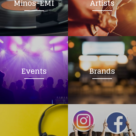
Minos-EMI
Artists
Events
Brands