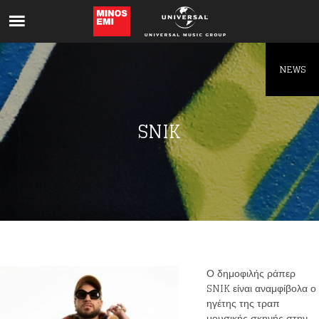
Like being first?
Get news from your favorite artists before
everyone else.
NEWS
SNIK
Ο δημοφιλής ράπερ
SNIK είναι αναμφίβολα ο
ηγέτης της τραπ
μουσικής σκηνής στην