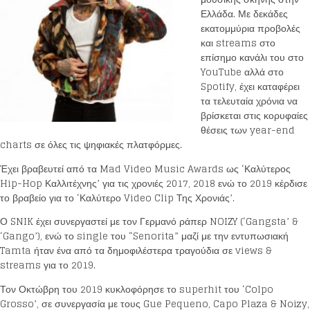
Ελλάδα. Με δεκάδες
εκατομμύρια προβολές
και streams στο
επίσημο κανάλι του στο
YouTube αλλά στο
Spotify, έχει καταφέρει
τα τελευταία χρόνια να
βρίσκεται στις κορυφαίες
θέσεις των year-end
charts σε όλες τις ψηφιακές πλατφόρμες.
Έχει βραβευτεί από τα Mad Video Music Awards ως ‘Καλύτερος
Hip-Hop Καλλιτέχνης’ για τις χρονιές 2017, 2018 ενώ το 2019 κέρδισε
το βραβείο για το ‘Καλύτερο Video Clip Της Χρονιάς’.
Ο SNIK έχει συνεργαστεί με τον Γερμανό ράπερ NOIZY (‘Gangsta’ &
‘Gango’), ενώ το single του “Senorita” μαζί με την εντυπωσιακή
Tamta ήταν ένα από τα δημοφιλέστερα τραγούδια σε views &
streams για το 2019.
Τον Οκτώβρη του 2019 κυκλοφόρησε το superhit του ‘Colpo
Grosso’, σε συνεργασία με τους Gue Pequeno, Capo Plaza & Noizy,