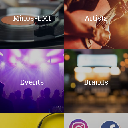
Minos-EMI
Artists
Events
Brands