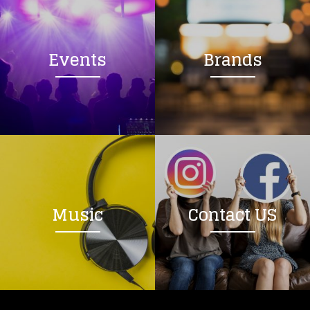
Events
Brands
Music
Contact US