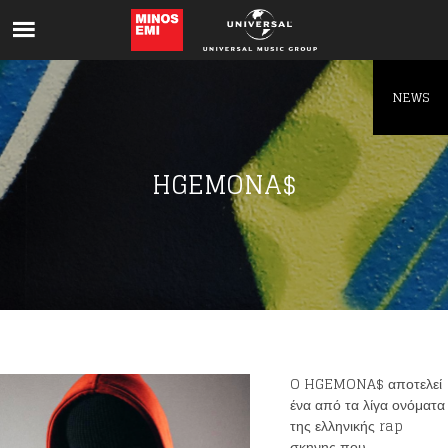
Like being first?
Get news from your favorite artists before
everyone else.
NEWS
HGEMONA$
O HGEMONA$ αποτελεί
ένα από τα λίγα ονόματα
της ελληνικής rap
σκηνης που