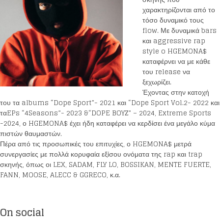
χαρακτηρίζονται από το
τόσο δυναμικό τους
flow. Με δυναμικά bars
και aggressive rap
style o HGEMONA$
καταφέρνει να με κάθε
του release να
ξεχωρίζει.
Έχοντας στην κατοχή
του τα albums “Dope Sport”- 2021 και “Dope Sport Vol.2- 2022 και
ταEPs “4Seasons”- 2023 &“DOPE BOYZ” – 2024, Extreme Sports
-2024, ο HGEMONA$ έχει ήδη καταφέρει να κερδίσει ένα μεγάλο κύμα
πιστών θαυμαστών.
Πέρα από τις προσωπικές του επιτυχίες, ο HGEMONA$ μετρά
συνεργασίες με πολλά κορυφαία εξίσου ονόματα της rap και trap
σκηνής, όπως οι LEX, SADAM, FLY LO, BOSSIKAN, MENTE FUERTE,
FANN, MOOSE, ALECC & GGRECO, κ.α.
On social