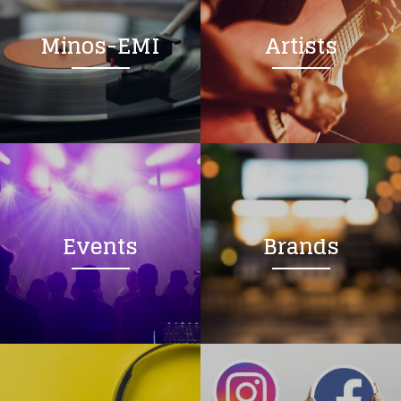
Minos-EMI
Artists
Events
Brands