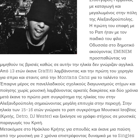
με καταγωγή και
μεγαλωμένος στην πόλη
της Αλεξανδρούπολης.
Η πρώτη του επαφή με
το Ραπ ήταν με τον
παιδικό του φίλο
Οδυσσέα στο δημοτικό
ακούγοντας EMINEM
προσπαθώντας να
μιμηθούν τις βρισιές καθώς σε αυτήν την ηλικία δεν γνώριζαν αγγλικά.
Από 13 ετών έκανε Graffiti λαμβάνοντας και την πρώτη του χορηγία
για σπρει και σταντς από την Montana Cans για το ταλέντο του.
Έπαιρνε μέρος σε πανελλαδικούς σχολικούς διαγωνισμούς στίχων και
ποίησης χωρίς μουσική λαμβάνοντας αρκετές διακρίσεις και δύο χρόνια
μετά έκανε το πρώτο ραπ συγκρότημα της ηλικίας του στην
Αλεξανδρούπολη σημειώνοντας μεγάλη επιτυχία στην περιοχή. Στην
ηλικία των 15-16 ετών γνώρισε το ραπ συγκρότημα Μουσικοί Ισοβίτες
(Κριτής, Detro, DJ Wester) και ξεκίνησε να γράφει στίχους σε μουσικές
παραγωγές του Κριτή.
Μετακόμισε στο Ηράκλειο Κρήτης για σπουδές και έκανε μια παύση
από την μουσική για 2 χρόνια επιστρέφοντας δυναμικά με τα Singles