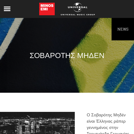
Like being first?
Get news from your favorite artists before
everyone else.
NEWS
ΣΟΒΑΡΟΤΗΣ ΜΗΔΕΝ
Ο Σοβαρότης Μηδέν
είναι Έλληνας ράπερ
γεννημένος στην
Στουτγάρδη Γερμανίας