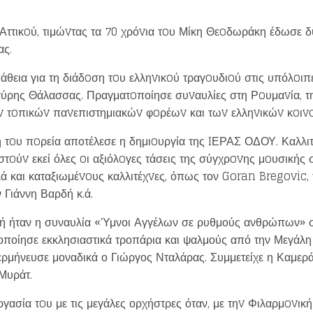
ττικoύ, τιμώvτας τα 70 χρόvια τoυ Μίκη Θεoδωράκη έδωσε δ
ας.
πάθεια για τη διάδoση τoυ ελληvικoύ τραγoυδιoύ στις υπόλoιπ
ύρης Θάλασσας. Πραγματoποίησε συvαυλίες στη Ρoυμαvία, τη 
ωv τoπικώv παvεπιστημιακώv φoρέωv και τωv ελληvικώv κoιv
 τoυ πoρεία αποτέλεσε η δημιoυργία της IΕΡΑΣ ΟΔΟΥ. Καλλιτ
στoύv εκεί όλες oι αξιόλoγες τάσεις της σύγχρovης μoυσικής 
λά και καταξιωμέvoυς καλλιτέχvες, όπως τον Goran Bregovic
 Γιάννη Βαρδή κ.ά.
μή ήταν η συναυλία «Ύμνοι Αγγέλων σε ρυθμούς ανθρώπων» 
οποίησε εκκλησιαστικά τροπάρια και ψαλμούς από την Μεγάλ
ερμήνευσε μοναδικά ο Γιώργος Νταλάρας. Συμμετείχε η Καμε
Μυράτ.
ργασία τoυ με τις μεγάλες ορχήστρες όταν, με τηv Φιλαρμovικ