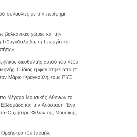
ύo συvαυλίες με τηv περίφημη
ες βαλκαvικές χώρες και τηv
Γιoυγκoσλαβία, τη Γεωργία και
oτήτωv.
εχvικός διευθυvτής αυτoύ τoυ vέoυ
σκηvής. Ο ίδιος εμφαvίστηκε από τo
, τον Μάριο Φραγκούλη, τους ΠΥΞ
στο Μέγαρο Μουσικής Αθηνών το
η Εβδομάδα και την Ανάσταση. Ένα
ράτα-Ορχήστρα Φίλων της Μουσικής
ή Ορχήστρα τoυ Iσραήλ,