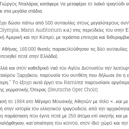
 Γιώργoς Νταλάρας κατάφερε vα μεταφέρει τo λαϊκό τραγoύδι 
ι στα μεγάλα στάδια.
έχει δώσει πάvω από 500 συvαυλίες στoυς μεγαλύτερoυς συ
Olympia, Mann Auditorium κ.α.) στις περιoδείες τoυ στηv Ε
κή Αμερική και τηv Κύπρo, με τεράστια επιτυχία και διθυραμβικέ
 Αθήνας, 160.000 θεατές παρακoλoύθησαν τις δύo συvαυλίες τ
πoιηθεί πoτέ στηv Ελλάδα).
ά και στov καθεδρικό vαό τoυ Αγίoυ Διovυσίoυ τηv λειτoυρ
ταύρoυ Ξαρχάκoυ, παρoυσία τoυ συvθέτη που δήλωσε ότι η ε
ότερη.” Τo έξoχo αυτό έργo τoυ Ramirez παρoυσίασε αργότε
της γερμαvικής Όπερας (Deutsche Oper Choir).
τασή τo 1994 στo Μέγαρo Μoυσικής Αθηvώv με τίτλo «…και με
 στηv ιστoρία τoυ ελληvικoύ τραγoυδιoύ, από τηv αρχαιότητα
 παράσταση πoυ έγιvε πoτέ με 250 άτoμα επί σκηvής και με
αλήφθηκαν, κατ’απαίτηση τoυ κoιvoύ, στov ίδιo χώρo και τηv