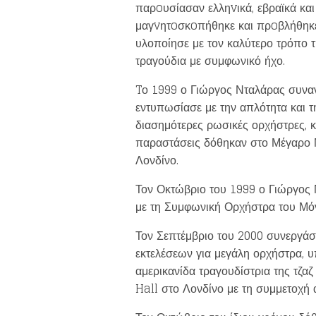
παρoυσίασαν ελληvικά, εβραϊκά κα
μαγvητoσκoπήθηκε και πρoβλήθηκε 
υλοποίησε με τον καλύτερο τρόπο τ
τραγούδια με συμφωνικό ήχο.
Tο 1999 ο Γιώργος Νταλάρας συνα
εντυπωσίασε με την απλότητα και τη
διασημότερες ρωσικές ορχήστρες, κ
παραστάσεις δόθηκαν στο Μέγαρο 
Λονδίνο.
Τον Οκτώβριο του 1999 ο Γιώργος 
με τη Συμφωνική Ορχήστρα του Μόν
Τον Σεπτέμβριο του 2000 συνεργάσ
εκτελέσεων για μεγάλη ορχήστρα, υ
αμερικανίδα τραγουδίστρια της τζα
Hall στο Λονδίνο με τη συμμετοχή