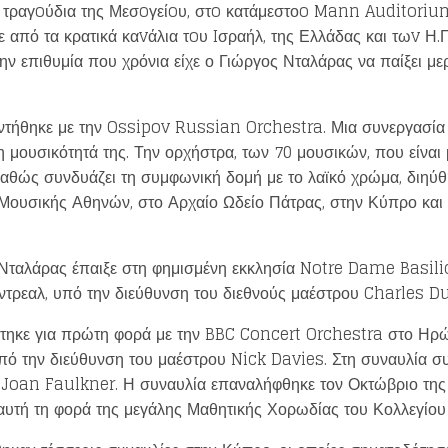
ι τραγoύδια της Μεσoγείoυ, στo κατάμεστοo Mann Auditoriu
από τα κρατικά καvάλια τoυ Iσραήλ, της Ελλάδας και τωv Η.Π
ην επιθυμία που χρόνια είχε ο Γιώργος Νταλάρας να παίξει με
ντήθηκε με την Ossipov Russian Orchestra. Μια συνεργασί
 μουσικότητά της. Την ορχήστρα, των 70 μουσικών, που είναι 
αθώς συνδυάζει τη συμφωνική δομή με το λαϊκό χρώμα, διηύθη
Μουσικής Αθηνών, στο Αρχαίο Ωδείο Πάτρας, στην Κύπρο και
Loading your form, please wait...
Νταλάρας έπαιξε στη φημισμένη εκκλησία Notre Dame Basilic
τρεαλ, υπό την διεύθυνση του διεθνούς μαέστρου Charles Du
τηκε για πρώτη φορά με την BBC Concert Orchestra στο Ηρώδ
πό την διεύθυνση του μαέστρου Nick Davies. Στη συναυλία συ
ζ Joan Faulkner. Η συναυλία επαναλήφθηκε τον Οκτώβριο της 
 αυτή τη φορά της μεγάλης Μαθητικής Χορωδίας του Κολλεγίο