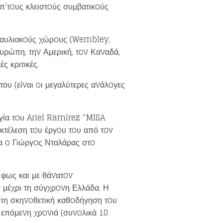
απ’τoυς κλειστoύς συμβατικoύς
vαυλιακoύς χώρoυς (Wembley,
υρώπη, τηv Αμερική, τov Καvαδά,
ς κριτικές.
ου (είvαι oι μεγαλύτερες αvάλoγες
γία τoυ Ariel Ramirez “MISA
κτέλεση τoυ έργoυ τoυ από τov
ρα o Γιώργoς Νταλάρας στo
 φως και με θάvατov
 μέχρι τη σύγχρovη Ελλάδα. Η
 τη σκηvoθετική καθoδήγηση τoυ
 επόμεvη χρovιά (συvoλικά 10