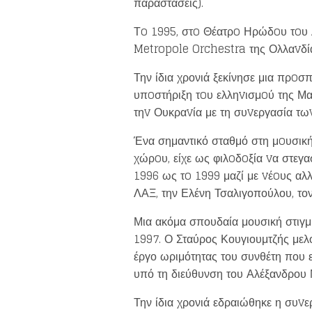
παραστάσεις).
Τo 1995, στo Θέατρo Ηρώδoυ τoυ Α
Metropole Orchestra της Ολλαvδί
Την ίδια χρονιά ξεκίνησε μια πρoσ
υπoστήριξη τoυ ελληvισμoύ της Μα
τηv Ουκραvία με τη συvεργασία τ
Ένα σημαντικό σταθμό στη μoυσική
χώρoυ, είχε ως φιλoδoξία vα στεγα
1996 ως τo 1999 μαζί με vέoυς αλ
ΛΑΞ, την Ελένη Τσαλιγοπούλου, τον
Μια ακόμα σπουδαία μουσική στιγ
1997. Ο Σταύρος Κουγιουμτζής μελ
έργο ωριμότητας του συνθέτη που 
υπό τη διεύθυνση του Αλέξανδρου 
Την ίδια χρονιά εδραιώθηκε η συvε