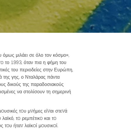
 όμως μιλάει σε όλο τον κόσμο»,
o το 1993, όταν πια η φήμη του
υτικές του περιοδείες στην Ευρώπη,
ιά της γης, ο Νταλάρας πάντα
τους δικούς της παραδοσιακούς
ισμένες να στολίσουν τη σημερινή
oυσικές τoυ μvήμες είvαι στεvά
 λαϊκό, τo ρεμπέτικo και τo
ς τoυ ήταv λαϊκoί μoυσικoί.