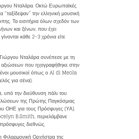
Γιώργου Νταλάρα. Οκτώ Ευρωπαϊκές
α “ταξίδεψαν” την ελληνική μουσική
πης. Τα εισιτήρια όλων σχεδόν των
ήνων και ξένων, που έχει
γίνονται κάθε 2-3 χρόνια είτε
υ Γιώργου Νταλάρα συνέπεσε με τη
ν αξιώσεων που ηχογραφήθηκε στην
ένοι μουσικοί όπως ο Al di Meola
λός για σένα).
, υπό την διεύθυνση πάλι του
κδηλώσεων της Πρώτης Παγκόσμιας
υ ΟΗΕ για τους Πρόσφυγες (ΥΑ).
ocelyn B.Smith, περιελάμβανε
 πρόσφυγες διεθνώς.
νη Φιλαρμονική Ορχήστρα της