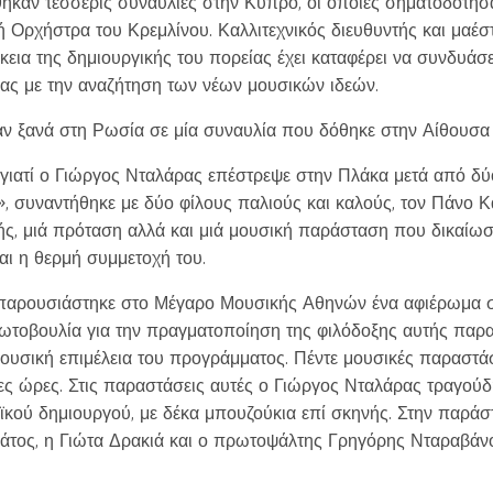
θηκαν τέσσερις συναυλίες στην Κύπρο, οι οποίες σηματοδότησ
Ορχήστρα του Κρεμλίνου. Καλλιτεχνικός διευθυντής και μαέσ
κεια της δημιουργικής του πορείας έχει καταφέρει να συνδυάσ
ας με την αναζήτηση των νέων μουσικών ιδεών.
ν ξανά στη Ρωσία σε μία συναυλία που δόθηκε στην Αίθουσα 
 γιατί ο Γιώργος Νταλάρας επέστρεψε στην Πλάκα μετά από δύο
 συναντήθηκε με δύο φίλους παλιούς και καλούς, τον Πάνο Κ
ς, μιά πρόταση αλλά και μιά μουσική παράσταση που δικαίωσε
αι η θερμή συμμετοχή του.
 παρουσιάστηκε στο Μέγαρο Μουσικής Αθηνών ένα αφιέρωμα στ
πρωτοβουλία για την πραγματοποίηση της φιλόδοξης αυτής παρ
μουσική επιμέλεια του προγράμματος. Πέντε μουσικές παραστάσ
ες ώρες. Στις παραστάσεις αυτές ο Γιώργος Νταλάρας τραγούδ
αϊκού δημιουργού, με δέκα μπουζούκια επί σκηνής. Στην παρά
άτος, η Γιώτα Δρακιά και ο πρωτοψάλτης Γρηγόρης Νταραβάν