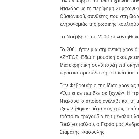
Τον Οκτώβριο του ίδιου χρόνου δό
Νταλάρα με τη περίφημη Συμφωνική 
Οβσιάνικοβ, συνθέτης που στη διάρ
κληρονομιάς της ρωσικής κουλτούρ
Το Νοέμβριο του 2000 συναντήθηκα
Το 2001 ήταν μιά σημαντική χρονιά
«ΖΥΓΟΣ-Εδώ η μουσική ακούγεται»,
Μια εκρηκτική συνύπαρξη επί σκηνή
τεράστια προσέλευση του κόσμου κ
Toν Φεβρουάριο της ίδιας χρονιάς
«Ό,τι κι αν πω δεν σε ξεχνώ». Η 
Νταλάρα, ο οποίος ανέλαβε και τη 
εξαντλήθηκαν μέσα στις τρεις πρώτ
τρόπο τα τραγούδια του μεγάλου λ
Τσαλιγοπούλου, ο Γεράσιμος Ανδρε
Σταμάτης Φασουλής.