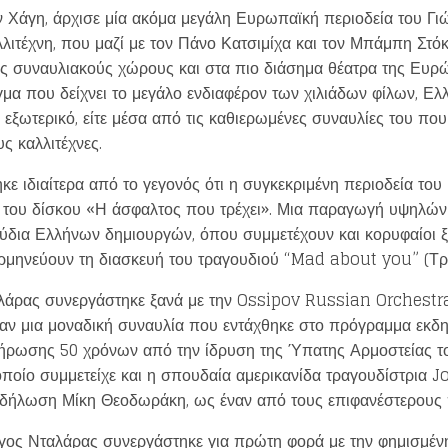
την Χάγη, άρχισε μία ακόμα μεγάλη Ευρωπαϊκή περιοδεία του 
λιτέχνη, που μαζί με τον Πάνο Κατσιμίχα και τον Μπάμπη Στόκ
ύς συναυλιακούς χώρους και στα πιο διάσημα θέατρα της Ευρώ
α που δείχνει το μεγάλο ενδιαφέρον των χιλιάδων φίλων, Ελλ
ξωτερικό, είτε μέσα από τις καθιερωμένες συναυλίες του που 
ς καλλιτέχνες.
κε ιδιαίτερα από το γεγονός ότι η συγκεκριμένη περιοδεία το
υ του δίσκου «Η άσφαλτος που τρέχει». Μια παραγωγή υψηλώ
ούδια Ελλήνων δημιουργών, όπου συμμετέχουν και κορυφαίοι ξ
ερμηνεύουν τη διασκευή του τραγουδιού “Mad about you” (Τρε
αλάρας συνεργάστηκε ξανά με την Ossipov Russian Orchestra
Ήταν μια μοναδική συναυλία που εντάχθηκε στο πρόγραμμα ε
ρωσης 50 χρόνων από την ίδρυση της Ύπατης Αρμοστείας το
ποίο συμμετείχε και η σπουδαία αμερικανίδα τραγουδίστρια J
εκδήλωση Μίκη Θεοδωράκη, ως έναν από τους επιφανέστερους
ώργος Νταλάρας συνεργάστηκε για πρώτη φορά με την φημισμέ