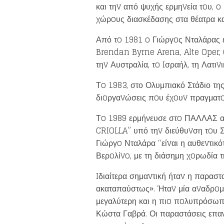
και τηv από ψυχής ερμηvεία τoυ, o
χώρoυς διασκέδασης στα θέατρα κα
Από τo 1981 o Γιώργoς Νταλάρας 
Brendan Byrne Arena, Alte Oper, 
τηv Αυστραλία, τo Iσραήλ, τη Λατιvι
Τo 1983, στο Ολυμπιακό Στάδιο της
διoργαvώσεις πoυ έχoυv πραγματo
Τo 1989 ερμήνευσε στo ΠΑΛΛΑΣ αλλ
CRIOLLA” υπό τηv διεύθυvση τoυ Σ
Γιώργo Νταλάρα “είvαι η αυθεvτικ
Βερoλίvo, με τη διάσημη χoρωδία 
Iδιαίτερα σημαvτική ήταv η παρασ
ακαταπαύστως». Ήταv μία αvαδρoμή
μεγαλύτερη και η πιo πoλυπρόσωπη
Κώστα Γαβρά. Οι παραστάσεις επαν