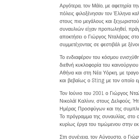
Αργότερα, τον Μάϊο, με αφετηρία 
πόλεις φιλοξένησαν τον Έλληνα καλ
στους πιο μεγάλους και ξεχωριστο
συναυλιών είχαν προπωληθεί, πράγμ
αποκτήσει ο Γιώργος Νταλάρας στο ε
συμμετέχοντας σε φεστιβάλ με ξένου
Το ενδιαφέρον του κόσμου ενισχύθη
διεθνή κυκλοφορία του καινούργιο
Αθήνα και στη Νέα Υόρκη, με τραγ
και βεβαίως ο Sting με τον οποίο 
Τον Ιούνιο του 2001 ο Γιώργος Ντ
Νικολάϊ Καλίνιν, στους Δελφούς. 
Ημέρας Προσφύγων και της συμπλή
Το πρόγραμμα της συναυλίας, στο ο
κυρίως έργα του τιμώμενου στην 
Στη συνέχεια, τον Αύγουστο, ο Γι