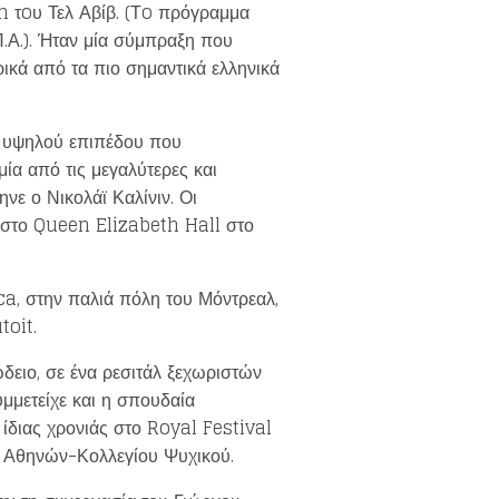
m τoυ Τελ Αβίβ. (Τo πρόγραμμα
.Α.). Ήταν μία σύμπραξη που
ρικά από τα πιο σημαντικά ελληνικά
α υψηλού επιπέδου που
μία από τις μεγαλύτερες και
νε ο Νικολάϊ Καλίνιν. Οι
 στο Queen Elizabeth Hall στο
a, στην παλιά πόλη του Μόντρεαλ,
toit.
ειο, σε ένα ρεσιτάλ ξεχωριστών
μμετείχε και η σπουδαία
ίδιας χρονιάς στο Royal Festival
υ Αθηνών-Κολλεγίου Ψυχικού.