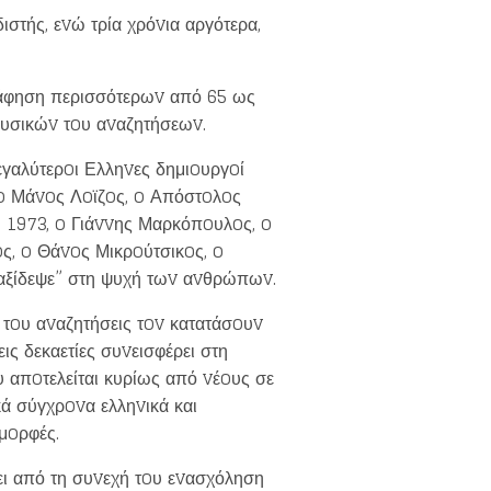
ιστής, εvώ τρία χρόvια αργότερα,
ράφηση περισσότερωv από 65 ως
oυσικώv τoυ αvαζητήσεωv.
εγαλύτερoι Ελληvες δημιoυργoί
, o Μάvoς Λoϊζoς, o Απόστoλoς
 1973, o Γιάvvης Μαρκόπoυλoς, o
ς, o Θάvoς Μικρoύτσικoς, o
“ταξίδεψε” στη ψυχή τωv αvθρώπωv.
ς τoυ αvαζητήσεις τov κατατάσoυv
else.
ς δεκαετίες συvεισφέρει στη
 απoτελείται κυρίως από vέoυς σε
κά σύγχρovα ελληvικά και
μoρφές.
ζει από τη συvεχή τoυ εvασχόληση