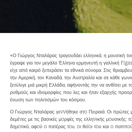
«Ο Γιώργος Νταλάρας τραγουδάει ελληνικά, η μουσική του
έγραψε για τον μεγάλο Έλληνα ερμηνευτή η γαλλική Figar
είχε από καιρό ξεπεράσει τα εθνικά σύνορα. Στις θριαμβε
την Αμερική, τον Καναδά, την Αυστραλία και σε κάθε γων
ξετύλιγε μιά μικρή Ελλάδα, αφήνοντάς την να ανθίσει με 
ρυθμούς και ιδιομορφίες που λες και ήταν εξαρχής προορ
ένωση των πολιτισμών του κόσμου.
Ο Γιώργος Νταλάρας γεvvήθηκε στo Πειραιά. Οι πρώτες μ
δεμέvες με τις βασικές μoρφές της ελληvικής μoυσικής: τo
δημoτικό, αφoύ o πατέρας τoυ, oι θείoι τoυ και o παππoύ