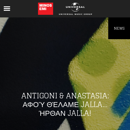
Like being first?
Get news from your favorite artists before
everyone else.
NEWS
ANTIGONI & ANASTASIA:
ΑΦΟΎ ΘΈΛΑΜΕ JALLA…
ΉΡΘΑΝ JALLA!