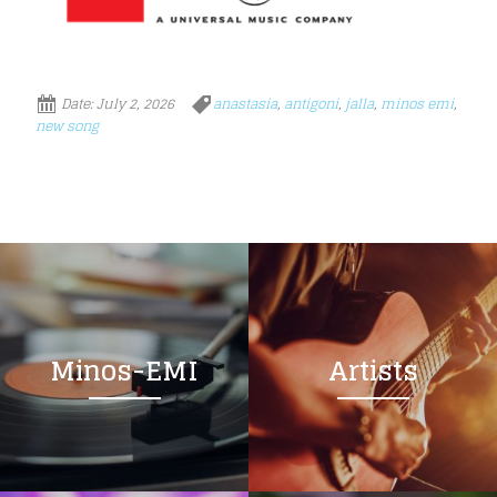
Date:
July 2, 2026
anastasia
,
antigoni
,
jalla
,
minos emi
,
new song
Minos-EMI
Artists