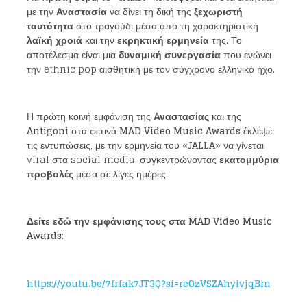
με την
Αναστασία
να δίνει τη δική της
ξεχωριστή
ταυτότητα
στο τραγούδι μέσα από τη χαρακτηριστική
λαϊκή χροιά
και την
εκρηκτική ερμηνεία
της. Το
αποτέλεσμα είναι μια
δυναμική συνεργασία
που ενώνει
την ethnic pop αισθητική με τον σύγχρονο ελληνικό ήχο.
Η πρώτη κοινή εμφάνιση της
Αναστασίας
και της
Antigoni
στα φετινά
MAD Video Music Awards
έκλεψε
τις εντυπώσεις, με την ερμηνεία του
«JALLA»
να γίνεται
viral στα social media, συγκεντρώνοντας
εκατομμύρια
προβολές
μέσα σε λίγες ημέρες.
Δείτε εδώ την εμφάνισης τους στα MAD Video Music
Awards:
https://youtu.be/7frfak7JT3Q?si=reOzVSZAhyivjqBm