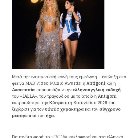
Μετά την εντυπωσιακή κοινή τους εμφάνιση – έκπληξη στα
φετινά MAD Video Music Awards, η
Antigoni
και η
Αναστασία
παρουσιάζουν την
ελληνοαγγλική εκδοχή
του «
JALLA
», του τραγουδιού με το οποίο η
Antigoni
εκπροσώπησε την
Κύπρο
στη
Eurovision 2026
και
ξεχώρισε για τον
ethnic χαρακτήρα
και τον
σύγχρονο
μεσογειακό
του
ήχο
.
Για πρώτη φορά, το «JALLA» κυκλοφορεί και στα ελληνικά,