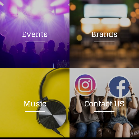
Events
Brands
Music
Contact US