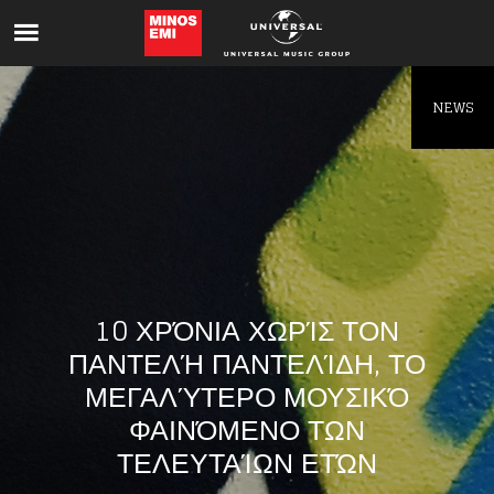
Like being first?
Get news from your favorite artists before
everyone else.
NEWS
10 ΧΡΌΝΙΑ ΧΩΡΊΣ ΤΟΝ
ΠΑΝΤΕΛΉ ΠΑΝΤΕΛΊΔΗ, ΤΟ
ΜΕΓΑΛΎΤΕΡΟ ΜΟΥΣΙΚΌ
ΦΑΙΝΌΜΕΝΟ ΤΩΝ
ΤΕΛΕΥΤΑΊΩΝ ΕΤΏΝ