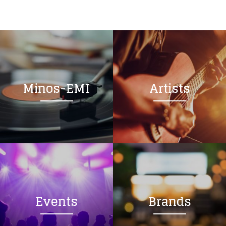
Minos-EMI
Artists
Events
Brands