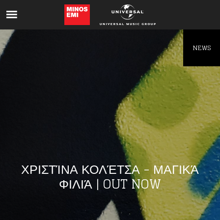
Like being first?
Get news from your favorite artists before
everyone else.
NEWS
ΧΡΙΣΤΊΝΑ ΚΟΛΈΤΣΑ - ΜΑΓΙΚΆ
ΦΙΛΙΆ | OUT NOW