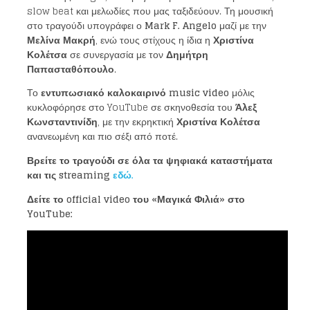
slow beat και μελωδίες που μας ταξιδεύουν. Τη μουσική
στο τραγούδι υπογράφει ο
Mark F
.
Angelo
μαζί με την
Μελίνα Μακρή
, ενώ τους στίχους η ίδια η
Χριστίνα
Κολέτσα
σε συνεργασία με τον
Δημήτρη
Παπασταθόπουλο
.
Το
εντυπωσιακό καλοκαιρινό
music video
μόλις
κυκλοφόρησε στο YouTube σε σκηνοθεσία του
Άλεξ
Κωνσταντινίδη
, με την εκρηκτική
Χριστίνα Κολέτσα
ανανεωμένη και πιο σέξι από ποτέ.
Βρείτε το τραγούδι σε όλα τα ψηφιακά καταστήματα
και τις
streaming
εδώ.
Δείτε το
official video
του «Μαγικά Φιλιά» στο
YouTube
: