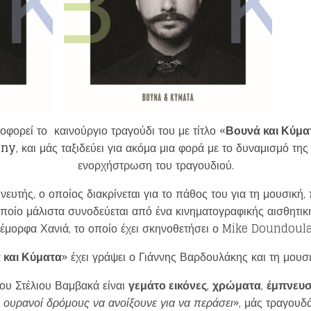
Loading your form, please wait...
φορεί το καινούργιο τραγούδι του με τίτλο «
Βουνά και Κύμα
any
, και μάς ταξιδεύει για ακόμα μια φορά με το δυναμισμό τη
ενορχήστρωση του τραγουδιού.
ευτής, ο οποίος διακρίνεται για το πάθος του για τη μουσική,
ποίο μάλιστα συνοδεύεται από ένα κινηματογραφικής αισθητικ
έμορφα Χανιά, το οποίο έχει σκηνοθετήσει ο Mike Doundoula
 και Κύματα
» έχει γράψει ο Γιάννης Βαρδουλάκης και τη μουσ
του Στέλιου Βαμβακά είναι
γεμάτο εικόνες
,
χρώματα
,
έμπνευ
ι ουρανοί δρόμους να ανοίξουνε για να περάσει
», μάς τραγουδά