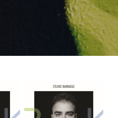
eing first?
from your favorite artists before everyone 