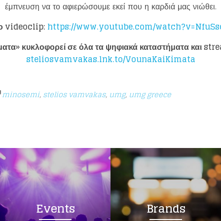
έμπνευση να το αφιερώσουμε εκεί που η καρδιά μας νιώθει.
το
videoclip
:
https://www.youtube.com/watch?v=NfuSs
ματα» κυκλοφορεί σε όλα τα ψηφιακά καταστήματα και
str
steliosvamvakas.lnk.to/VounaKaiKimata
minosemi
,
stelios vamvakas
,
umg
,
umg greece
Events
Brands