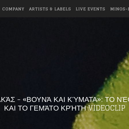
COMPANY
ARTISTS & LABELS
LIVE EVENTS
MINOS-
ΚΆΣ - «ΒΟΥΝΆ ΚΑΙ ΚΎΜΑΤΑ»: ΤΟ ΝΈ
ΚΑΙ ΤΟ ΓΕΜΆΤΟ ΚΡΉΤΗ VIDEOCLIP