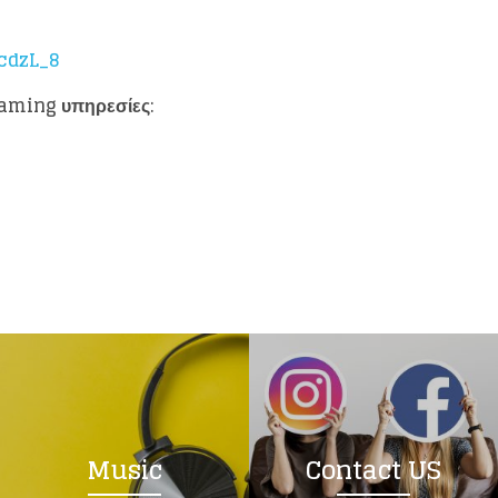
cdzL_8
eaming
υπηρεσίες:
Music
Contact US