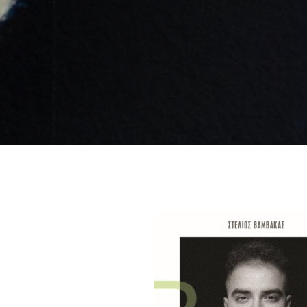
Like b
Get news 