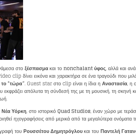
ανάμεσα στο
ξέσπασμα
και το
nonchalant ύφος
, αλλά και αν
 video clip δίνει εικόνα και χαρακτήρα σε ένα τραγούδι που μιλ
ς το “τώρα”
. Guest star στο clip είναι η ίδια η
Αναστασία
, η
 εκφράζει απόλυτα τη σύνδεσή της με τη μουσική, τη σκηνή κ
ζωή.
η
Νέα Υόρκη
, στο ιστορικό
Quad Studios
, έναν χώρο με τεράσ
ιηθεί ηχογραφήσεις από μερικά από τα μεγαλύτερα ονόματα 
Loading your form, please wait...
ογραφή του
Ρουσσέτου Δημητρόγλου
και του
Παντελή Γαταν