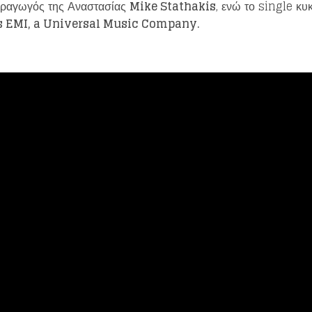
αραγωγός της Αναστασίας
Mike Stathakis
, ενώ το single κ
 EMI, a Universal Music Company.