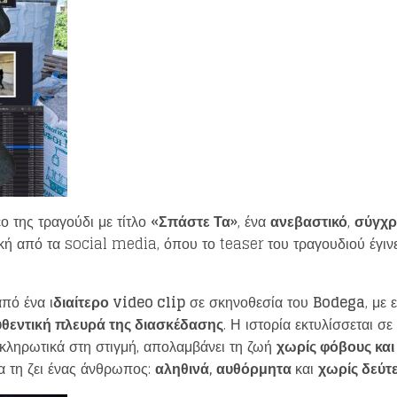
ο της τραγούδι με τίτλο
«Σπάστε Τα»
, ένα
ανεβαστικό
,
σύγχρ
ική από τα social media, όπου το teaser του τραγουδιού έγιν
πό ένα ι
διαίτερο video clip
σε σκηνοθεσία του
Bodega
, με
θεντική πλευρά της διασκέδασης
. Η ιστορία εκτυλίσσεται σε
οκληρωτικά στη στιγμή, απολαμβάνει τη ζωή
χωρίς φόβους κα
 τη ζει ένας άνθρωπος:
αληθινά, αυθόρμητα
και
χωρίς δεύτ