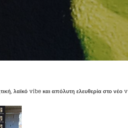
τική, λαϊκό vibe και απόλυτη ελευθερία στο νέο v
eing first?
from your favorite artists before everyone 