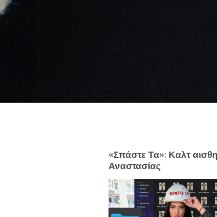
«Σπάστε Τα»: Καλτ αισθη
Αναστασίας
Like b
Get news 