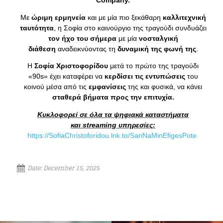
Company.
Με
ώριμη ερμηνεία
και με μία πιο ξεκάθαρη
καλλιτεχνική
ταυτότητα
, η Σοφία στο καινούργιο της τραγούδι συνδυάζει
τον ήχο του σήμερα
με μία
νοσταλγική
διάθεση
αναδεικνύοντας τη
δυναμική της φωνή της
.
Η
Σοφία Χριστοφορίδου
μετά το πρώτο της τραγούδι
«90s» έχει καταφέρει να
κερδίσει τις εντυπώσεις
του
κοινού μέσα από τις
εμφανίσεις
της και φυσικά, να κάνει
σταθερά βήματα προς την επιτυχία.
Κυκλοφορεί σε όλα τα ψηφιακά καταστήματα
και streaming υπηρεσίες:
Loading your form, please wait...
https://SofiaChristoforidou.lnk.to/SanNaMinEfigesPote
Date:
December 15, 2025