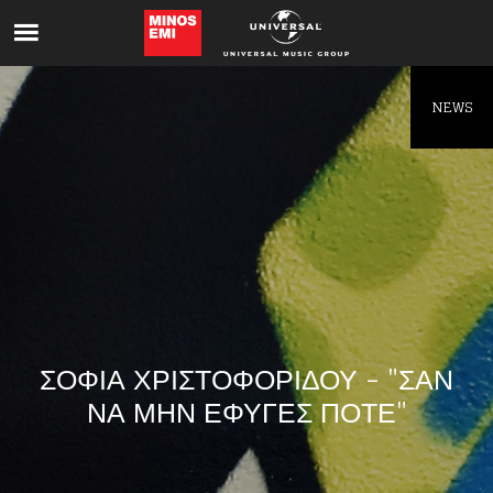
Like being first?
Get news from your favorite artists before
everyone else.
NEWS
ΣΟΦΙΑ ΧΡΙΣΤΟΦΟΡΙΔΟΥ - "ΣΑΝ
ΝΑ ΜΗΝ ΕΦΥΓΕΣ ΠΟΤΕ"