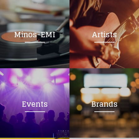
Minos-EMI
Artists
Events
Brands