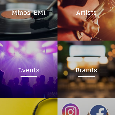
Minos-EMI
Artists
Events
Brands