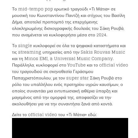
Το mid-tempo pop ερωτικό τραγούδι «Τι Μάτια» σε
μουσική του Κωνσταντίνου Παντζή και στίχους του Βασίλη
Δήμα, αποτελεί προπομπό της επερχόμενης
ολοκληρωμένης δισκογραφικής δουλειάς του Σάκη Ρουβά,
που αναμένεται να κυκλοφορήσει μέσα στο 2024.
Το single κυκλοφορεί σε όλα τα ψηφιακά καταστήματα και
τις streaming υπηρεσίες από την Sakis Rouvas Music
και τη Minos EMI, a Universal Music Company.
Παράλληλα, κυκλοφορεί στο YouTube και το official video
του τραγουδιού σε σκηνοθεσία Γεράσιμου
Παπαχριστόπουλου, με τον super star Σάκη Ρουβά στο
ρόλο του υπαλλήλου ενός πρατηρίου υγρών καυσίμων, ο
οποίος συναντάει μια εντυπωσιακή αιθέρια ύπαρξη και
μαγεμένος από την ομορφιά της, αποφασίζει να την
ακολουθήσει για να την συναντήσει ξανά από κοντά.
Δείτε το official video του «Τι Μάτια» εδώ: