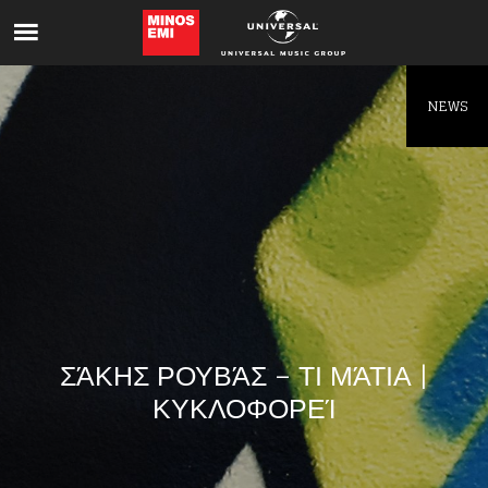
Like being first?
Get news from your favorite artists before
everyone else.
NEWS
ΣΆΚΗΣ ΡΟΥΒΆΣ – ΤΙ ΜΆΤΙΑ |
ΚΥΚΛΟΦΟΡΕΊ