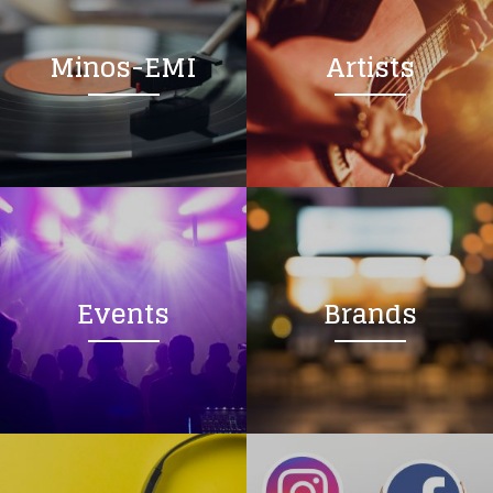
Minos-EMI
Artists
Events
Brands