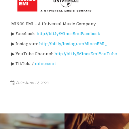
MINOS EMI – A Universal Music Company
▶
Facebook:
http://bit.ly/MinosEmiFacebook
▶
Instagram:
http://bit.ly/InstagramMinosEMI_
▶
YouTube Channel:
http://bit.ly/MinosEmiYouTube
▶
ΤikTok: /
minosemi
Date:
June 12, 2026