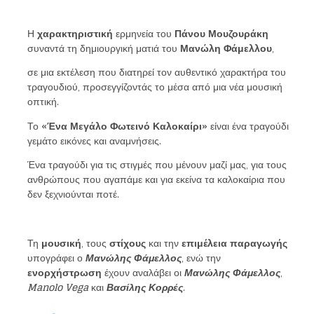
Η
χαρακτηριστική
ερμηνεία του
Πάνου Μουζουράκη
συναντά τη δημιουργική ματιά του
Μανώλη Φάμελλου
,
σε μια εκτέλεση που διατηρεί τον αυθεντικό χαρακτήρα του
τραγουδιού, προσεγγίζοντάς το μέσα από μια νέα μουσική
οπτική.
Το
«Ένα Μεγάλο Φωτεινό Καλοκαίρι»
είναι ένα τραγούδι
γεμάτο εικόνες και αναμνήσεις.
Ένα τραγούδι για τις στιγμές που μένουν μαζί μας, για τους
ανθρώπους που αγαπάμε και για εκείνα τα καλοκαίρια που
δεν ξεχνιούνται ποτέ.
Τη
μουσική
, τους
στίχους
και την
επιμέλεια παραγωγής
υπογράφει ο
Μανώλης Φάμελλος
, ενώ την
ενορχήστρωση
έχουν αναλάβει οι
Μανώλης Φάμελλος
,
Manolo Vega
και
Βασίλης Κορρές
.