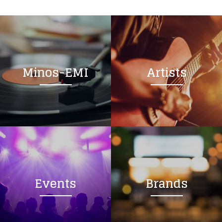
Minos-EMI
Artists
Events
Brands