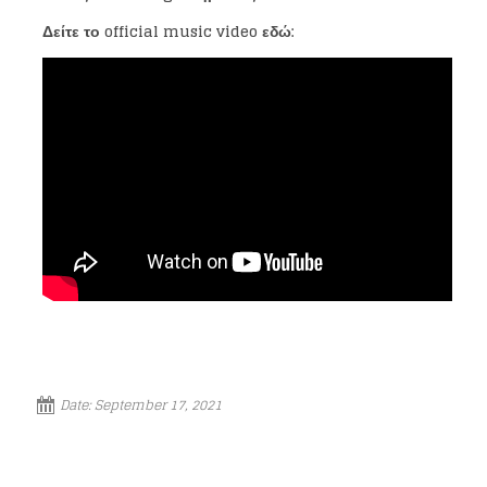
Δείτε το
official music video
εδώ
:
Loading your form, please wait...
Date:
September 17, 2021