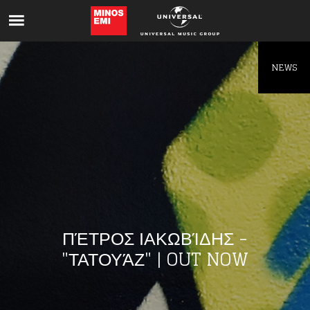
Like being first?
Get news from your favorite artists before
everyone else.
NEWS
ΠΈΤΡΟΣ ΙΑΚΩΒΊΔΗΣ -
"ΤΑΤΟΥΆΖ" | OUT NOW