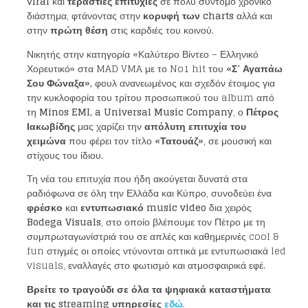
viral
και
τεράστιες επιτυχίες
σε πολύ σύντομο χρονικό
διάστημα, φτάνοντας στην
κορυφή των
charts
αλλά και
στην
πρώτη θέση
στις καρδιές του κοινού.
Νικητής στην κατηγορία «Καλύτερο Βίντεο – Ελληνικό
Χορευτικό» στα MAD VMA με το No1 hit του
«Σ’ Αγαπάω
Σου Φώναξα»,
φουλ ανανεωμένος και σχεδόν έτοιμος για
την κυκλοφορία του τρίτου προσωπικού του album από
τη
Minos EMI
,
a Universal Music Company
, ο
Πέτρος
Ιακωβίδης
μας χαρίζει την
απόλυτη επιτυχία του
χειμώνα
που φέρει τον τίτλο
«Τατουάζ»
, σε μουσική και
στίχους του ίδιου.
Τη νέα του επιτυχία που ήδη ακούγεται δυνατά στα
ραδιόφωνα σε όλη την Ελλάδα και Κύπρο, συνοδεύει ένα
φρέσκο
και
εντυπωσιακό
music video
δια χειρός
Bodega Visuals
, στο οποίο βλέπουμε τον Πέτρο με τη
συμπρωταγωνίστριά του σε απλές και καθημερινές cool &
fun στιγμές οι οποίες ντύνονται οπτικά με εντυπωσιακά led
visuals, εναλλαγές στο φωτισμό και ατμοσφαιρικά εφέ.
Βρείτε το τραγούδι σε όλα τα ψηφιακά καταστήματα
και τις
streaming
υπηρεσίες
εδώ.