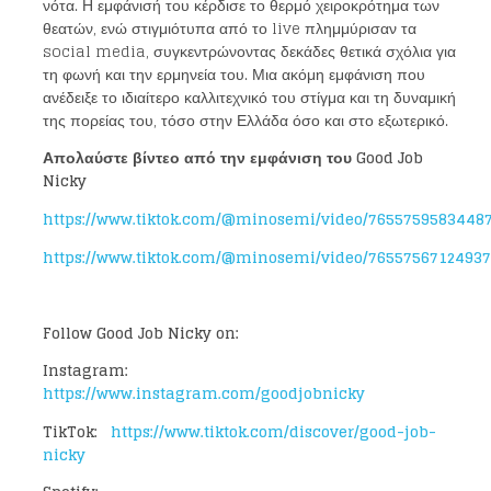
νότα. Η εμφάνισή του κέρδισε το θερμό χειροκρότημα των
θεατών, ενώ στιγμιότυπα από το live πλημμύρισαν τα
social media, συγκεντρώνοντας δεκάδες θετικά σχόλια για
τη φωνή και την ερμηνεία του. Μια ακόμη εμφάνιση που
ανέδειξε το ιδιαίτερο καλλιτεχνικό του στίγμα και τη δυναμική
της πορείας του, τόσο στην Ελλάδα όσο και στο εξωτερικό.
Απολαύστε βίντεο από την εμφάνιση του
Good Job
Nicky
https://www.tiktok.com/@minosemi/video/7655759583448
https://www.tiktok.com/@minosemi/video/7655756712493
Follow Good Job Nicky on:
Instagram:
https://www.instagram.com/goodjobnicky
TikTok:
https://www.tiktok.com/discover/good-job-
nicky