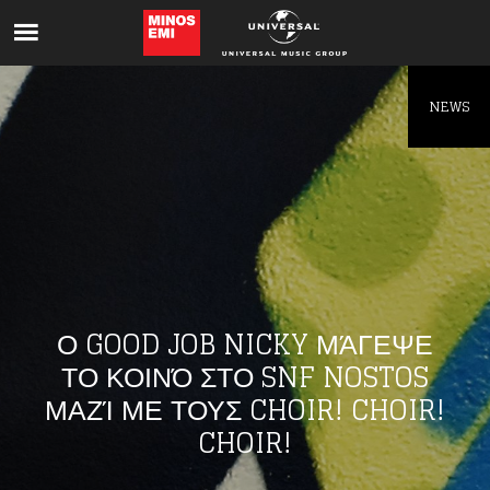
Like being first?
Get news from your favorite artists before
everyone else.
NEWS
Ο GOOD JOB NICKY ΜΆΓΕΨΕ
ΤΟ ΚΟΙΝΌ ΣΤΟ SNF NOSTOS
ΜΑΖΊ ΜΕ ΤΟΥΣ CHOIR! CHOIR!
CHOIR!