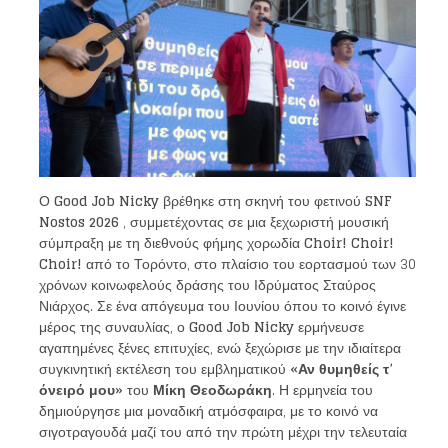
Ο
Good Job Nicky
βρέθηκε στη σκηνή του φετινού
SNF
Nostos 2026
, συμμετέχοντας σε μια ξεχωριστή μουσική
σύμπραξη με τη διεθνούς φήμης χορωδία
Choir! Choir!
Choir!
από το Τορόντο, στο πλαίσιο του εορτασμού των 30
χρόνων κοινωφελούς δράσης του Ιδρύματος Σταύρος
Νιάρχος. Σε ένα απόγευμα του Ιουνίου όπου το κοινό έγινε
μέρος της συναυλίας, ο
Good Job Nicky
ερμήνευσε
αγαπημένες ξένες επιτυχίες, ενώ ξεχώρισε με την ιδιαίτερα
συγκινητική εκτέλεση του εμβληματικού
«Αν θυμηθείς τ’
όνειρό μου»
του
Μίκη Θεοδωράκη
. Η ερμηνεία του
δημιούργησε μια μοναδική ατμόσφαιρα, με το κοινό να
σιγοτραγουδά μαζί του από την πρώτη μέχρι την τελευταία