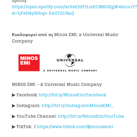
Spotify:
https://open.spotify.com/artist/2dFtLleECB8O3QgW40cuuY?
si=IjFeHky0Sbqe-EaGTGUBaQ
Κυκλοφορεί από τη Minos EMI, a Universal Music
Company
Loading your form, please wait...
MINOS EMI – A Universal Music Company
▶
Facebook:
http://bit.ly/MinosEmiFacebook
▶
Instagram:
http://bit.ly/InstagramMinosEMI_
▶
YouTube Channel:
http://bit.ly/MinosEmiYouTube
▶
ΤikTok: /
https://www.tiktok.com/@minosemi