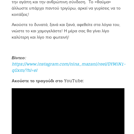
την αγάπη και την ανθρώπινη σύνδεση. Το «θαύμα»
άλλωστε υπάρχει παντού τριγύρω, αρκεί να γυρίσεις να το
κοιτάξεις!
Ακούστε το δυνατά, ξανά και ξανά, αφεθείτε στα λόγια του,
νιώστε το και χαμογελάστε! Η μέρα σας θα γίνει λίγο
καλύτερη και λίγο πιο φωτεινή!
Βίντεο:
https://www.instagram.com/nina_mazani/reel/DYMiN1-
qGxm/?hl=el
Ακούστε το τραγούδι στο
YouTube: