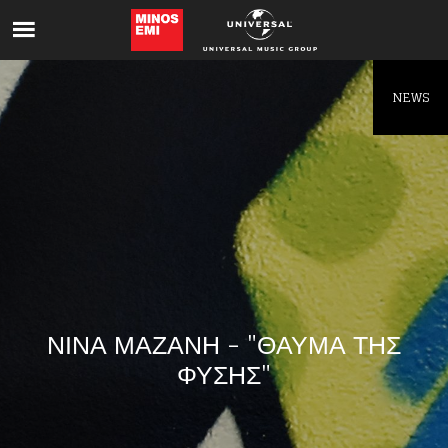
Like being first?
Get news from your favorite artists before
everyone else.
NEWS
ΝΙΝΑ ΜΑΖΑΝΗ - "ΘΑΥΜΑ ΤΗΣ
ΦΥΣΗΣ"