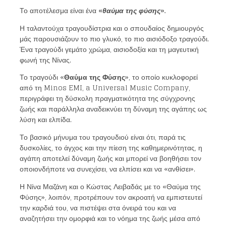
Το αποτέλεσμα είναι ένα
«
θαύμα της φύσης
».
Η ταλαντούχα τραγουδίστρια και ο σπουδαίος δημιουργός
μάς παρουσιάζουν το πιο γλυκό, το πιο αισιόδοξο τραγούδι.
Ένα τραγούδι γεμάτο χρώμα, αισιοδοξία και τη μαγευτική
φωνή της Νίνας.
Το τραγούδι «
Θαύμα της Φύσης
», το οποίο κυκλοφορεί
από τη Minos EMI, a Universal Music Company,
περιγράφει τη δύσκολη πραγματικότητα της σύγχρονης
ζωής και παράλληλα αναδεικνύει τη δύναμη της αγάπης ως
λύση και ελπίδα.
Το βασικό μήνυμα του τραγουδιού είναι ότι, παρά τις
δυσκολίες, το άγχος και την πίεση της καθημερινότητας, η
αγάπη αποτελεί δύναμη ζωής και μπορεί να βοηθήσει τον
οποιονδήποτε να συνεχίσει, να ελπίσει και να «ανθίσει».
Η Νίνα Μαζάνη και ο Κώστας Λειβαδάς με το «Θαύμα της
Φύσης», λοιπόν, προτρέπουν τον ακροατή να εμπιστευτεί
την καρδιά του, να πιστέψει στα όνειρά του και να
αναζητήσει την ομορφιά και το νόημα της ζωής μέσα από