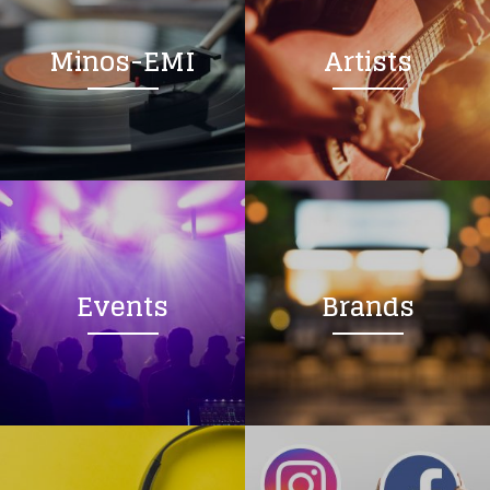
Minos-EMI
Artists
Events
Brands