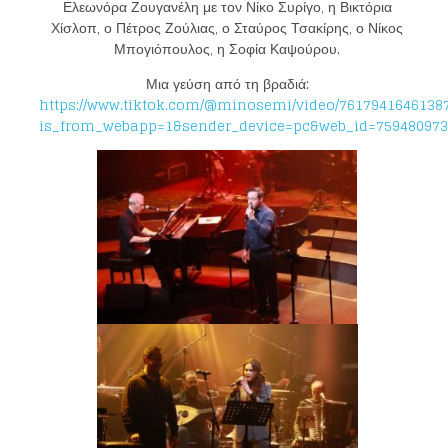
Ελεωνόρα Ζουγανέλη με τον Νίκο Συρίγο, η Βικτόρια
Χίσλοπ, ο Πέτρος Ζούλιας, ο Σταύρος Τσακίρης, ο Νίκος
Μπογιόπουλος, η Σοφία Καψούρου.
Μια γεύση από τη βραδιά:
https://www.tiktok.com/@minosemi/video/7617941646138
is_from_webapp=1&sender_device=pc&web_id=759480973