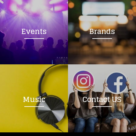
Events
Brands
Music
Contact US