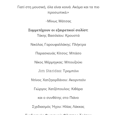
Γιατί στη μουσική, όλα είναι κοινά. Ακόμα και τα πιο
προσωπικά.»
-Μίνως Μάτσας
Συμμετέχουν οι εξαιρετικοί σολίστ:
Τάκης Βασιλείου: Κρουστά
Νικόλας Γαρουφαλλάκης: Πλήκτρα
Παρασκευάς Κίτσος: Μπάσο
Νίκος Μέρμηγκας: Μπουζούκι
Jim Staridas: Τρομπόνι
Loading your form, please wait...
Ντίνος Χατζηιορδάνου: Ακορντεόν
Γιώργος Χατζόπουλος: Κιθάρα
και ο συνθέτης στο Πιάνο
Σχεδιασμός Ήχου: Ηλίας Λάκκας