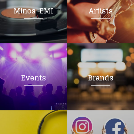
Minos-EMI
Artists
Events
Brands