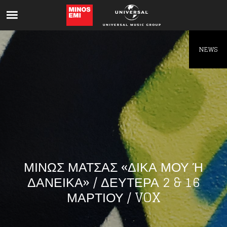
Like being first?
Get news from your favorite artists before
everyone else.
NEWS
ΜΙΝΩΣ ΜΑΤΣΑΣ «ΔΙΚΑ ΜΟΥ Ή
ΔΑΝΕΙΚΑ» / ΔΕΥΤΕΡΑ 2 & 16
ΜΑΡΤΙΟΥ / VOX