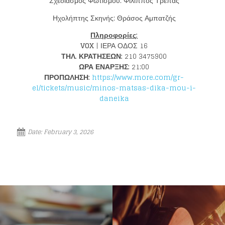
Σχεδιασμός Φωτισμού: Φίλιππος Τρέπας
Ηχολήπτης Σκηνής: Θράσος Αμπατζής
Πληροφορίες:
VOX
| ΙΕΡΑ ΟΔΟΣ 16
ΤΗΛ. ΚΡΑΤΗΣΕΩΝ:
210 3475900
ΩΡΑ ΕΝΑΡΞΗΣ:
21:00
ΠΡΟΠΩΛΗΣΗ:
https://www.more.com/gr-
el/tickets/music/minos-matsas-dika-mou-i-
daneika
Date:
February 3, 2026