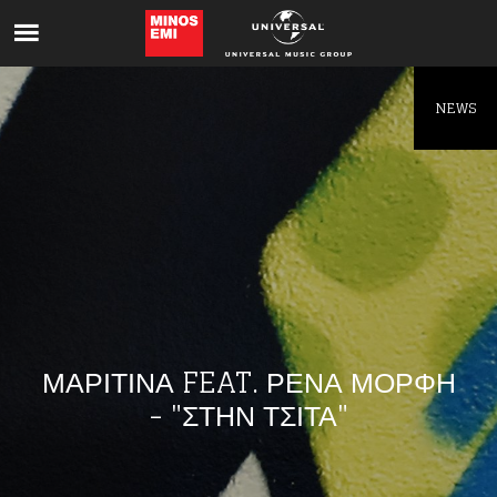
Like being first?
Get news from your favorite artists before
everyone else.
NEWS
ΜΑΡΙΤΙΝΑ FEAT. ΡΕΝΑ ΜΟΡΦΗ
- "ΣΤΗΝ ΤΣΙΤΑ"