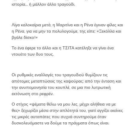
ιστορία… ή μάλλον άλλο τραγούδι.
Λίγα καλοκαίρια μετά, η Μαριτίνα και η Ρένα έγιναν φίλες και
η Ρένα, για να μην τα πολυλογούμε, της είπε: «Ξεκόλλα και
βγάλε δίσκο!»
Το ένα έφερε το άλλο και η ΤΣΙΤΑ κατέληξε να γίνει ένα
ντουέτο των δυο τους.
Οι ρυθμικές εναλλαγές του τραγουδιού θυμίζουν τις
απότομες μεταπτώσεις της καψούρας: από την ένταση και
την ανυπομονησία του κουπλέ, σε μια πιο λυτρωτική
εκτόνωση στο ρεφρέν.
Ο στίχος «ψέματα θέλω να μου λες, μέχρι αλήθεια να με
θες» ξεχωρίζει μέσα στην απλότητά του, γιατί αγγίζει εκείνες
τις μικρές αυταπάτες που συχνά συντηρούμε όταν
δυσκολευόμαστε να δούμε τα πράγματα όπως είναι.