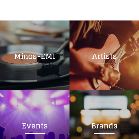
Minos-EMI
Artists
Events
Brands