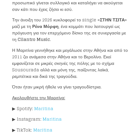
προσωπικό γίνεται συλλογικό και καταλήγει να ακούγεται
σαν κάτι που έχεις ζήσει κι εσύ.
Loading your form, please wait...
Την άνοιξη του 2026 κυκλοφορεί το single «
ΣΤΗΝ ΤΣΙΤΑ
»
μαζί με τη
Ρένα Μόρφη
, ένα κομμάτι που λειτουργεί ως
πρόγευση για τον επερχόμενο δίσκο της σε συνεργασία με
τη
Cilantro Music
.
Η Μαριτίνα γεννήθηκε και μεγάλωσε στην Αθήνα και από το
2011 ζει ανάμεσα στην Αθήνα και το Βερολίνο. Εκεί
εμφανίζεται σε μικρές σκηνές της πόλης με το σχήμα
Sousourada αλλά και μόνη της, παίζοντας λαϊκά,
ρεμπέτικα και δικά της τραγούδια.
Όταν ήταν μικρή ήθελε να γίνει τραγουδίστρια.
Ακολουθήστε την Μαριτίνα
:
▶ Spotify:
Maritina
▶ Instagram:
Maritina
▶ TikTok:
Maritina