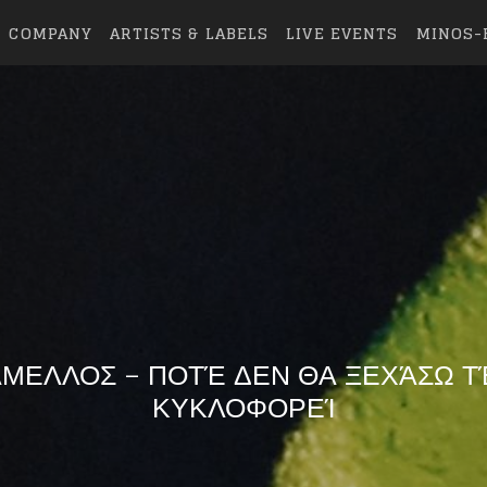
COMPANY
ARTISTS & LABELS
LIVE EVENTS
MINOS-
ΕΛΛΟΣ – ΠΟΤΈ ΔΕΝ ΘΑ ΞΕΧΆΣΩ ΤΈ
ΚΥΚΛΟΦΟΡΕΊ
eing first?