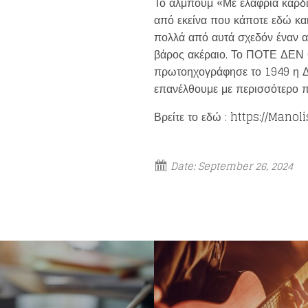
Το άλμπουμ «Με ελαφριά καρδιά
από εκείνα που κάποτε εδώ και
πολλά από αυτά σχεδόν έναν αιώ
βάρος ακέραιο. Το ΠΟΤΕ ΔΕ
πρωτοηχογράφησε το 1949 η Δα
επανέλθουμε με περισσότερο 
Βρείτε το εδώ : https://Man
Date:
September 26, 2024