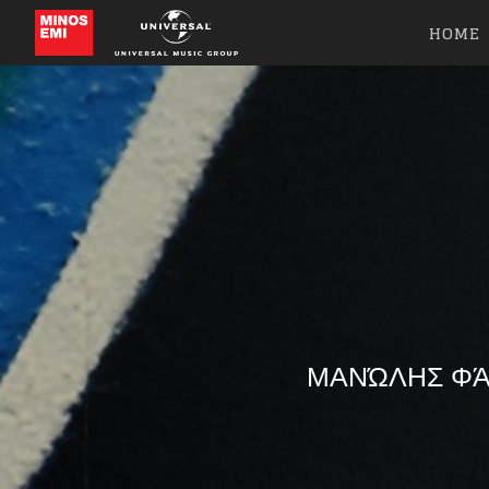
HOME
ΜΑΝΏΛΗΣ ΦΆΜ
Like b