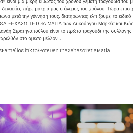
» είναι μια μικρή κιβωτός του χρόνου γεμάτη τραγούδια του μ
 δεκαετίες πήρε μακριά μας ο άνεμος του χρόνου. Τώρα επιστ
να μετά την γέννηση τους, διατηρώντας ελπίζουμε, το ειδικό κ
Ν ΘΑ ΞΕΧΑΣΩ ΤΕΤΟΙΑ ΜΑΤΙΑ των Λυκούργου Μαρκέα και Κώ
νάη Στρατηγοπούλου είναι το πρώτο τραγούδι της συλλογής 
παρελθόν στο άμεσο μέλλον…
olisFamellos.lnk.to/PoteDenThaXehasoTetiaMatia