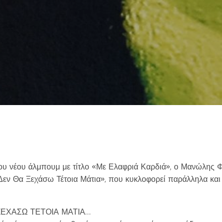
from your favorite artists before everyone 
ου νέου άλμπουμ με τίτλο «Με Ελαφριά Καρδιά», ο Μανώλης Φ
 Δεν Θα Ξεχάσω Τέτοια Μάτια», που κυκλοφορεί παράλληλα και
Loading your form, please wait...
 ΞΕΧΑΣΩ ΤΕΤΟΙΑ ΜΑΤΙΑ…