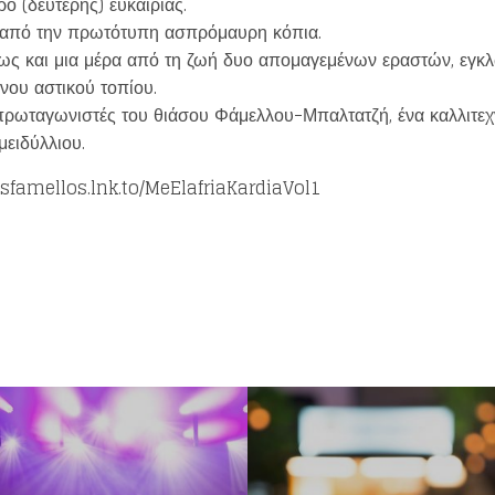
ο (δεύτερης) ευκαιρίας.
 από την πρωτότυπη ασπρόμαυρη κόπια.
ως και μια μέρα από τη ζωή δυο απομαγεμένων εραστών, εγκλ
ονου αστικού τοπίου.
ρωταγωνιστές του θιάσου Φάμελλου-Μπαλτατζή, ένα καλλιτεχν
μειδύλλιου.
lisfamellos.lnk.to/MeElafriaKardiaVol1