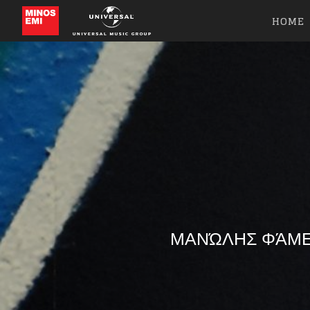
HOME
ΜΑΝΏΛΗΣ ΦΆΜΕΛ
Like b