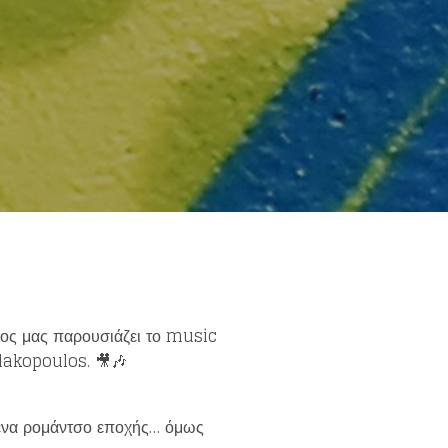
else.
λος μας παρουσιάζει το music
lakopoulos
. 🎥🎶
α ένα ρομάντσο εποχής… όμως