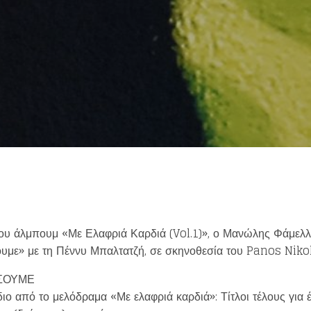
from your favorite artists before everyone 
του άλμπουμ «Με Ελαφριά Καρδιά (Vol.1)», ο Μανώλης Φάμελ
ουμε» με τη Πέννυ Μπαλτατζή, σε σκηνοθεσία του
Panos Niko
Loading your form, please wait...
ΩΣΟΥΜΕ
διο από το μελόδραμα «Με ελαφριά καρδιά»: Τίτλοι τέλους γι